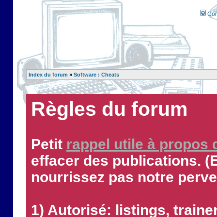
Con
Index du forum
»
Software : Cheats
Règles du forum
Petit
rappel utile à propos
effacer des publications. (
nourrissez pas notre perve
1) Autorisé: listings, traine