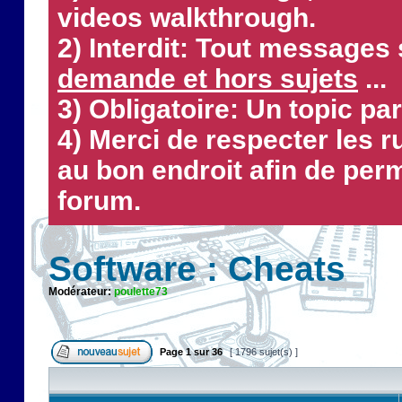
videos walkthrough.
2) Interdit: Tout messages 
demande et hors sujets
...
3) Obligatoire: Un topic par
4) Merci de respecter les 
au bon endroit afin de perm
forum.
Software : Cheats
Modérateur:
poulette73
Page
1
sur
36
[ 1796 sujet(s) ]