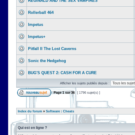
REGINALD AND THE SEX VAMPIRES
Rollerball 464
Impetus
Impetus+
Pitfall II The Lost Caverns
Sonic the Hedgehog
BUG'S QUEST 2: CASH FOR A CURE
Afficher les sujets publiés depuis :
Page
1
sur
36
[ 1796 sujet(s) ]
Index du forum
»
Software : Cheats
Qui est en ligne ?