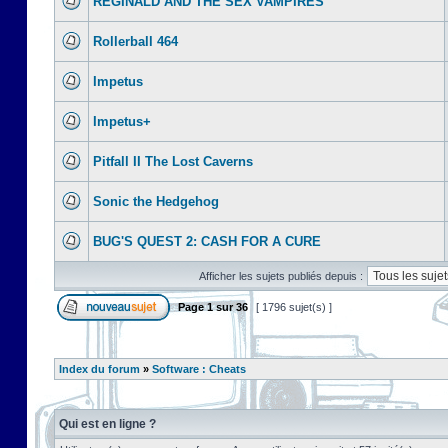
REGINALD AND THE SEX VAMPIRES
Rollerball 464
Impetus
Impetus+
Pitfall II The Lost Caverns
Sonic the Hedgehog
BUG'S QUEST 2: CASH FOR A CURE
Afficher les sujets publiés depuis :
Page
1
sur
36
[ 1796 sujet(s) ]
Index du forum
»
Software : Cheats
Qui est en ligne ?