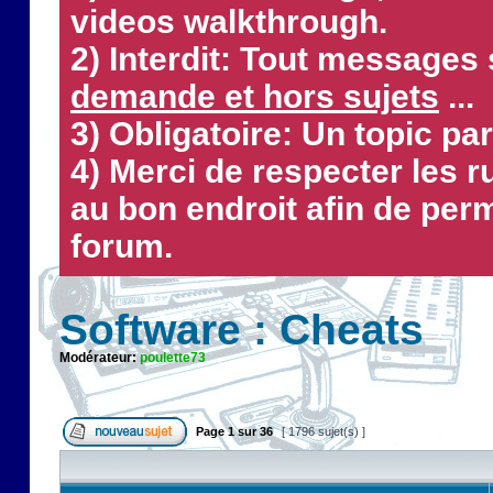
videos walkthrough.
2) Interdit: Tout messages 
demande et hors sujets
...
3) Obligatoire: Un topic par
4) Merci de respecter les 
au bon endroit afin de perm
forum.
Software : Cheats
Modérateur:
poulette73
Page
1
sur
36
[ 1796 sujet(s) ]