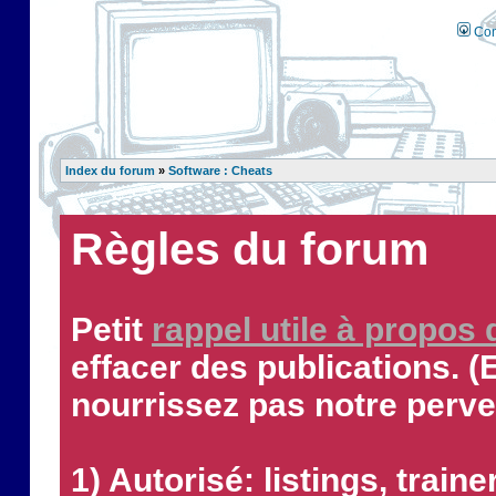
Con
Index du forum
»
Software : Cheats
Règles du forum
Petit
rappel utile à propos
effacer des publications. (
nourrissez pas notre perve
1) Autorisé: listings, traine