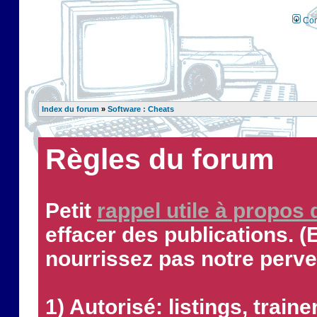
Con
Index du forum
»
Software : Cheats
Règles du forum
Petit
rappel utile à propos
effacer des publications. (
nourrissez pas notre perve
1) Autorisé: listings, traine