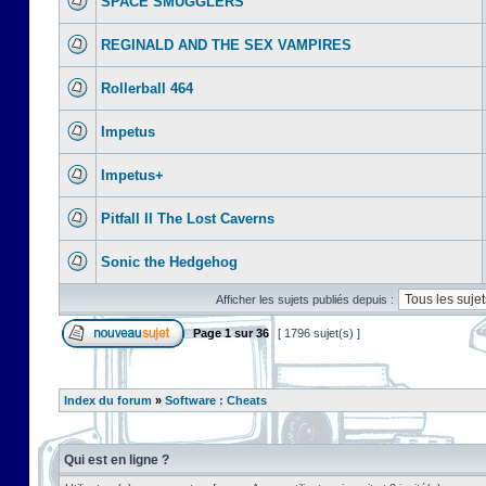
SPACE SMUGGLERS
REGINALD AND THE SEX VAMPIRES
Rollerball 464
Impetus
Impetus+
Pitfall II The Lost Caverns
Sonic the Hedgehog
Afficher les sujets publiés depuis :
Page
1
sur
36
[ 1796 sujet(s) ]
Index du forum
»
Software : Cheats
Qui est en ligne ?