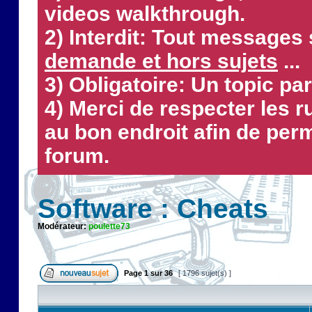
videos walkthrough.
2) Interdit: Tout messages 
demande et hors sujets
...
3) Obligatoire: Un topic par
4) Merci de respecter les 
au bon endroit afin de perm
forum.
Software : Cheats
Modérateur:
poulette73
Page
1
sur
36
[ 1796 sujet(s) ]