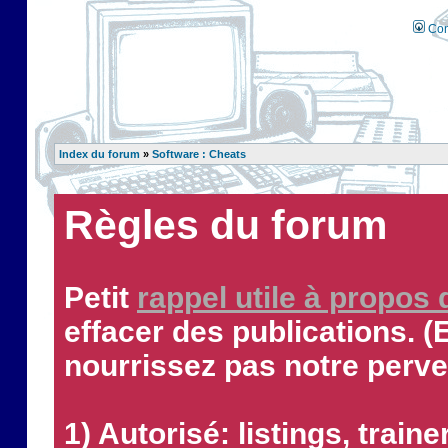
Con
Index du forum
»
Software : Cheats
Règles du forum
Petit
rappel utile à propos
effacer des publications. (
nourrissez pas notre perve
1) Autorisé: listings, traine