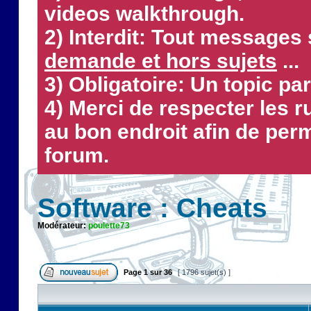
videos walkthrough.
2) Interdit: Tout messages 
demande et hors sujets
...
3) Obligatoire: Un topic par
4) Merci de respecter les 
au bon endroit afin de perm
forum.
Software : Cheats
Modérateur:
poulette73
Page
1
sur
36
[ 1796 sujet(s) ]