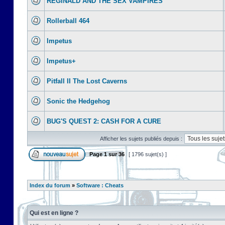
REGINALD AND THE SEX VAMPIRES
Rollerball 464
Impetus
Impetus+
Pitfall II The Lost Caverns
Sonic the Hedgehog
BUG'S QUEST 2: CASH FOR A CURE
Afficher les sujets publiés depuis :
Page
1
sur
36
[ 1796 sujet(s) ]
Index du forum
»
Software : Cheats
Qui est en ligne ?