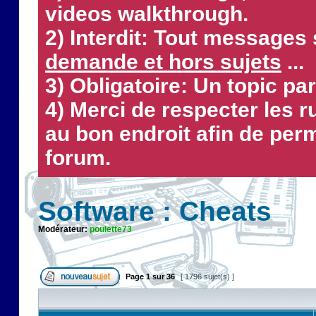
videos walkthrough.
2) Interdit: Tout messages 
demande et hors sujets
...
3) Obligatoire: Un topic par
4) Merci de respecter les 
au bon endroit afin de perm
forum.
Software : Cheats
Modérateur:
poulette73
Page
1
sur
36
[ 1796 sujet(s) ]