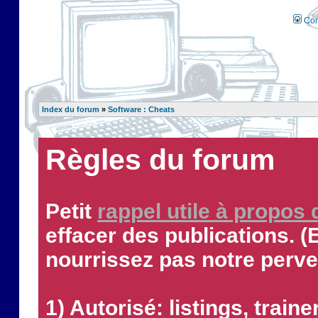
Con
Index du forum
»
Software : Cheats
Règles du forum
Petit
rappel utile à propos
effacer des publications. (
nourrissez pas notre perve
1) Autorisé: listings, traine