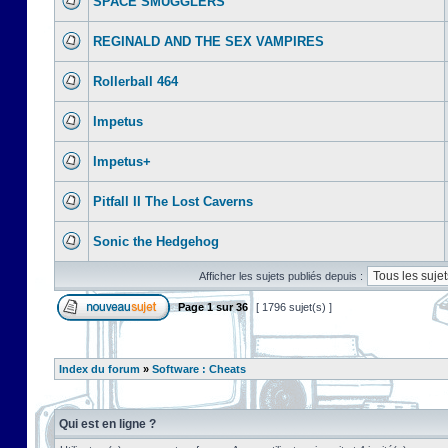
SPACE SMUGGLERS
REGINALD AND THE SEX VAMPIRES
Rollerball 464
Impetus
Impetus+
Pitfall II The Lost Caverns
Sonic the Hedgehog
Afficher les sujets publiés depuis :
Page
1
sur
36
[ 1796 sujet(s) ]
Index du forum
»
Software : Cheats
Qui est en ligne ?