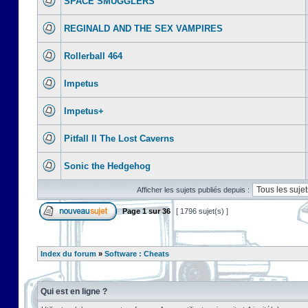
SPACE SMUGGLERS
REGINALD AND THE SEX VAMPIRES
Rollerball 464
Impetus
Impetus+
Pitfall II The Lost Caverns
Sonic the Hedgehog
Afficher les sujets publiés depuis :
Page
1
sur
36
[ 1796 sujet(s) ]
Index du forum
»
Software : Cheats
Qui est en ligne ?