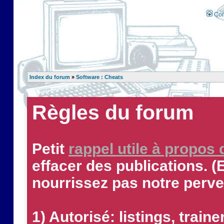
Con
Index du forum
»
Software : Cheats
Règles du forum
Petit
rappel utile à propos
effacer des publications. (
nourrissez pas notre perve
1) Autorisé: listings, traine