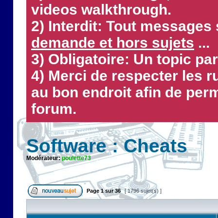
videos walkthrough.
2) Interdit: Tout messages 
demande et hors sujets
...
3) Obligatoire: Un topic par
4) Merci de respecter les 
au bon endroit afin de perm
forum.
Software : Cheats
Modérateur:
poulette73
Page
1
sur
36
[ 1796 sujet(s) ]