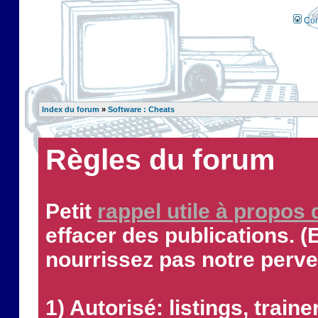
Con
Index du forum
»
Software : Cheats
Règles du forum
Petit
rappel utile à propos
effacer des publications. (
nourrissez pas notre perve
1) Autorisé: listings, traine