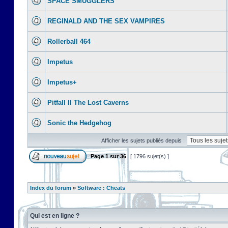
SPACE SMUGGLERS
REGINALD AND THE SEX VAMPIRES
Rollerball 464
Impetus
Impetus+
Pitfall II The Lost Caverns
Sonic the Hedgehog
Afficher les sujets publiés depuis :
Page
1
sur
36
[ 1796 sujet(s) ]
Index du forum
»
Software : Cheats
Qui est en ligne ?