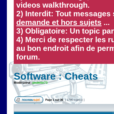
videos walkthrough.
2) Interdit: Tout messages 
demande et hors sujets
...
3) Obligatoire: Un topic par
4) Merci de respecter les 
au bon endroit afin de perm
forum.
Software : Cheats
Modérateur:
poulette73
Page
1
sur
36
[ 1796 sujet(s) ]