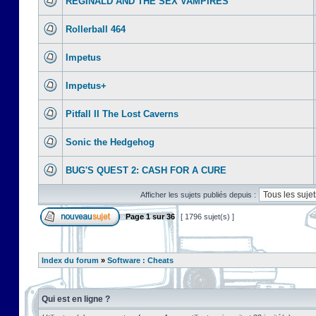
REGINALD AND THE SEX VAMPIRES
Rollerball 464
Impetus
Impetus+
Pitfall II The Lost Caverns
Sonic the Hedgehog
BUG'S QUEST 2: CASH FOR A CURE
Afficher les sujets publiés depuis :
Page
1
sur
36
[ 1796 sujet(s) ]
Index du forum
»
Software : Cheats
Qui est en ligne ?