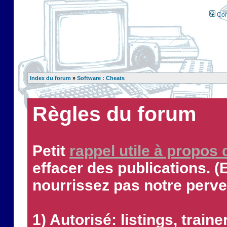
Con
Index du forum
»
Software : Cheats
Règles du forum
Petit
rappel utile à propos
effacer des publications. (
nourrissez pas notre perve
1) Autorisé: listings, traine