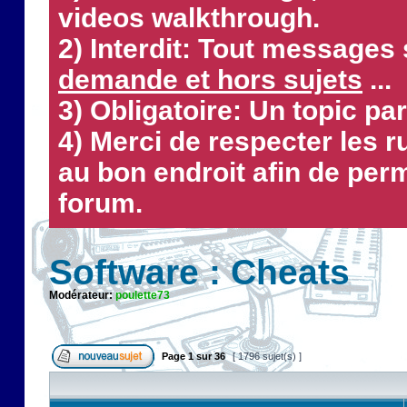
videos walkthrough.
2) Interdit: Tout messages 
demande et hors sujets
...
3) Obligatoire: Un topic par
4) Merci de respecter les 
au bon endroit afin de perm
forum.
Software : Cheats
Modérateur:
poulette73
Page
1
sur
36
[ 1796 sujet(s) ]