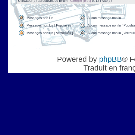
Utilisateur(s) parcourant ce forum :
Google [Bot]
et 12 invité(s)
Messages non lus
Aucun message non lu
Messages non lus [ Populaires ]
Aucun message non lu [ Populair
Messages non lus [ Verrouillés ]
Aucun message non lu [ Verrouill
Powered by
phpBB
® F
Traduit en fran