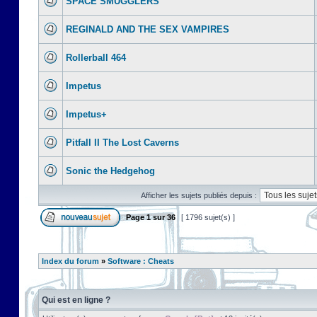
SPACE SMUGGLERS
REGINALD AND THE SEX VAMPIRES
Rollerball 464
Impetus
Impetus+
Pitfall II The Lost Caverns
Sonic the Hedgehog
Afficher les sujets publiés depuis :
Page
1
sur
36
[ 1796 sujet(s) ]
Index du forum
»
Software : Cheats
Qui est en ligne ?