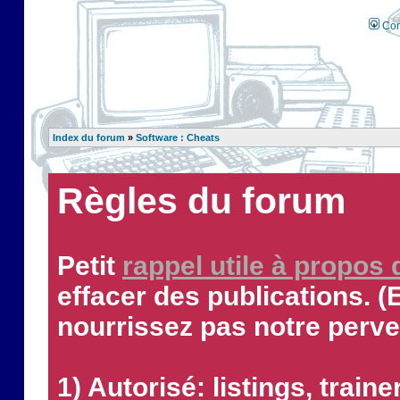
Con
Index du forum
»
Software : Cheats
Règles du forum
Petit
rappel utile à propos
effacer des publications. (
nourrissez pas notre perve
1) Autorisé: listings, traine