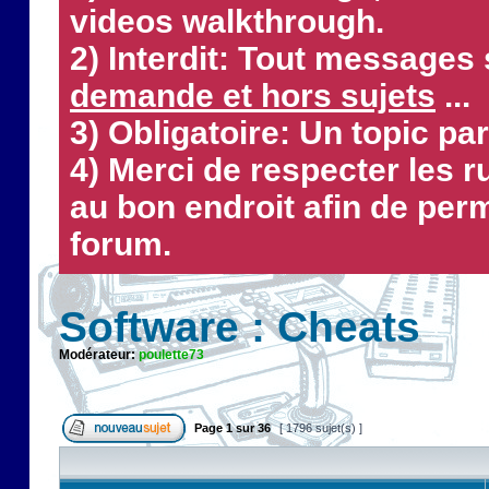
videos walkthrough.
2) Interdit: Tout messages 
demande et hors sujets
...
3) Obligatoire: Un topic par
4) Merci de respecter les 
au bon endroit afin de perm
forum.
Software : Cheats
Modérateur:
poulette73
Page
1
sur
36
[ 1796 sujet(s) ]