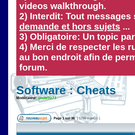
videos walkthrough.
2) Interdit: Tout messages 
demande et hors sujets
...
3) Obligatoire: Un topic par
4) Merci de respecter les 
au bon endroit afin de perm
forum.
Software : Cheats
Modérateur:
poulette73
Page
1
sur
36
[ 1796 sujet(s) ]