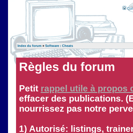
Con
Index du forum
»
Software : Cheats
Règles du forum
Petit
rappel utile à propos
effacer des publications. (
nourrissez pas notre perve
1) Autorisé: listings, traine