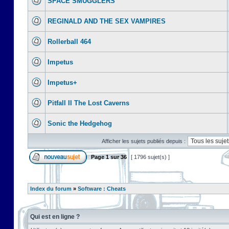
SPACE SMUGGLERS
REGINALD AND THE SEX VAMPIRES
Rollerball 464
Impetus
Impetus+
Pitfall II The Lost Caverns
Sonic the Hedgehog
Afficher les sujets publiés depuis :
Page
1
sur
36
[ 1796 sujet(s) ]
Index du forum
»
Software : Cheats
Qui est en ligne ?