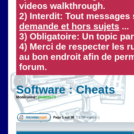
videos walkthrough.
2) Interdit: Tout messages 
demande et hors sujets
...
3) Obligatoire: Un topic par
4) Merci de respecter les 
au bon endroit afin de perm
forum.
Software : Cheats
Modérateur:
poulette73
Page
1
sur
36
[ 1796 sujet(s) ]