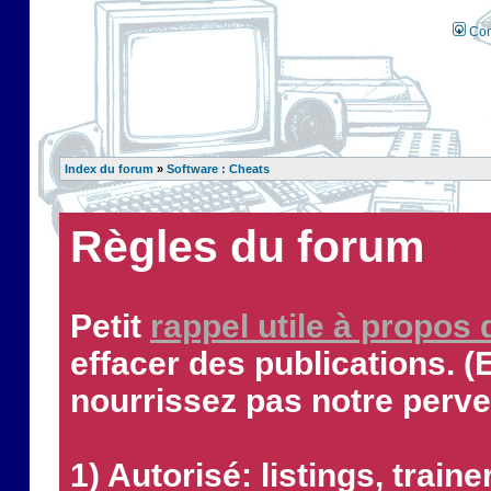
Con
Index du forum
»
Software : Cheats
Règles du forum
Petit
rappel utile à propos
effacer des publications. (
nourrissez pas notre perve
1) Autorisé: listings, traine