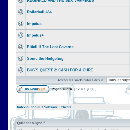
REGINALD AND THE SEX VAMPIRES
Rollerball 464
Impetus
Impetus+
Pitfall II The Lost Caverns
Sonic the Hedgehog
BUG'S QUEST 2: CASH FOR A CURE
Afficher les sujets publiés depuis :
Page
1
sur
36
[ 1796 sujet(s) ]
Index du forum
»
Software : Cheats
Qui est en ligne ?