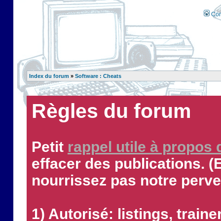
Con
Index du forum
»
Software : Cheats
Règles du forum
Petit
rappel utile à propos
effacer des publications. (
nourrissez pas notre perve
1) Autorisé: listings, traine