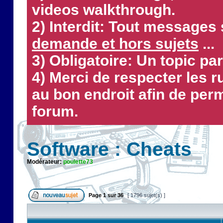
videos walkthrough.
2) Interdit: Tout messages 
demande et hors sujets
...
3) Obligatoire: Un topic par
4) Merci de respecter les 
au bon endroit afin de perm
forum.
Software : Cheats
Modérateur:
poulette73
Page
1
sur
36
[ 1796 sujet(s) ]