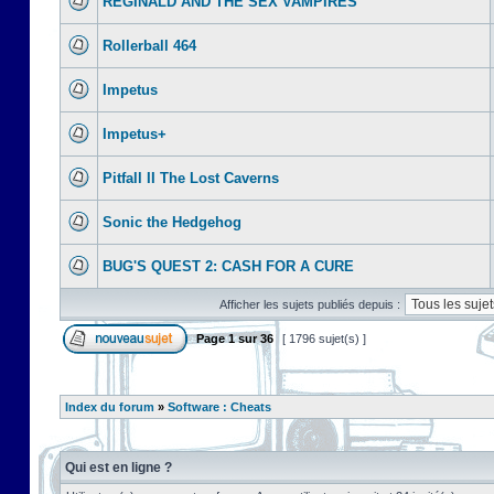
REGINALD AND THE SEX VAMPIRES
Rollerball 464
Impetus
Impetus+
Pitfall II The Lost Caverns
Sonic the Hedgehog
BUG'S QUEST 2: CASH FOR A CURE
Afficher les sujets publiés depuis :
Page
1
sur
36
[ 1796 sujet(s) ]
Index du forum
»
Software : Cheats
Qui est en ligne ?