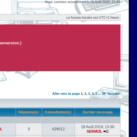
Nous sommes actuellement le 06 Août 2026, 21:48
Le fuseau horaire est UTC+1 heure
perversion.)
Aller vers la page
1
,
2
,
3
,
4
,
5
...
36
Suivant
r
Réponse(s)
Consultation(s)
Dernier message
18 Août 2019, 13:30
L
0
429012
hERMOL