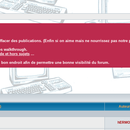
facer des publications. (Enfin si on aime mais ne nourrissez pas notre 
eos walkthrough.
e et hors sujets
...
 bon endroit afin de permettre une bonne visibilité du forum.
s)
Auteu
hERMO