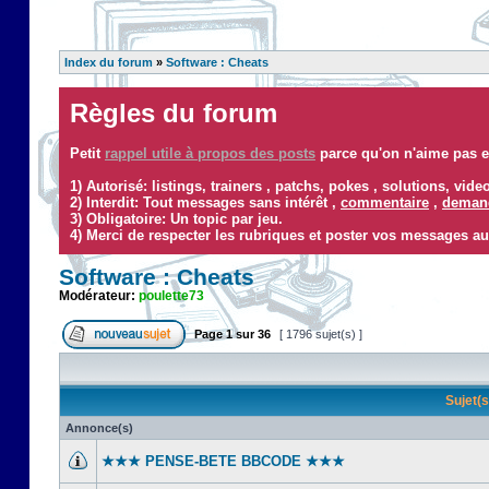
Index du forum
»
Software : Cheats
Règles du forum
Petit
rappel utile à propos des posts
parce qu'on n'aime pas ef
1) Autorisé: listings, trainers , patchs, pokes , solutions, vid
2) Interdit: Tout messages sans intérêt ,
commentaire
,
demand
3) Obligatoire: Un topic par jeu.
4) Merci de respecter les rubriques et poster vos messages au
Software : Cheats
Modérateur:
poulette73
Page
1
sur
36
[ 1796 sujet(s) ]
Sujet(
Annonce(s)
★★★ PENSE-BETE BBCODE ★★★