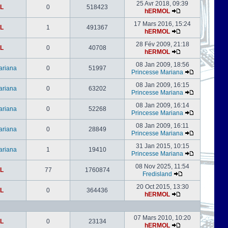
25 Avr 2018, 09:39
L
0
518423
hERMOL
17 Mars 2016, 15:24
L
1
491367
hERMOL
28 Fév 2009, 21:18
L
0
40708
hERMOL
08 Jan 2009, 18:56
ariana
0
51997
Princesse Mariana
08 Jan 2009, 16:15
ariana
0
63202
Princesse Mariana
08 Jan 2009, 16:14
ariana
0
52268
Princesse Mariana
08 Jan 2009, 16:11
ariana
0
28849
Princesse Mariana
31 Jan 2015, 10:15
ariana
1
19410
Princesse Mariana
08 Nov 2025, 11:54
L
77
1760874
Fredisland
20 Oct 2015, 13:30
L
0
364436
hERMOL
07 Mars 2010, 10:20
L
0
23134
hERMOL