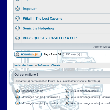
Impetus+
Pitfall II The Lost Caverns
Sonic the Hedgehog
BUG'S QUEST 2: CASH FOR A CURE
Afficher les s
Page
1
sur
36
[ 1796 sujet(s) ]
Index du forum
»
Software : Cheats
Qui est en ligne ?
Utilisateur(s) parcourant ce forum : Aucun utilisateur inscrit et 8 invité(s)
Messages non lus
Aucun message non lu
Messages non lus [ Populaires ]
Aucun message non lu [ Populair
Messages non lus [ Verrouillés ]
Aucun message non lu [ Verrouill