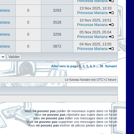
Princesse Mariana
23 Nov 2025, 10:33
ariana
0
3293
Princesse Mariana
10 Nov 2025, 19:51
ariana
0
3528
Princesse Mariana
05 Nov 2025, 05:04
ariana
0
3256
Princesse Mariana
04 Nov 2025, 13:05
ariana
0
3872
Princesse Mariana
Aller vers la page
1
,
2
,
3
,
4
,
5
...
36
Suivant
Le fuseau horaire est UTC+1 heure
Vous
ne pouvez pas
publier de nouveaux sujets dans ce forum
Vous
ne pouvez pas
répondre aux sujets dans ce forum
Vous
ne pouvez pas
éditer vos messages dans ce forum
Vous
ne pouvez pas
supprimer vos messages dans ce forum
Vous
ne pouvez pas
insérer de pièces jointes dans ce forum