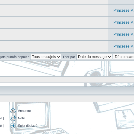
Princesse M
Princesse M
Princesse M
Princesse M
ujets publiés depuis :
Trier par
Annonce
e ]
Note
é ]
Sujet déplacé