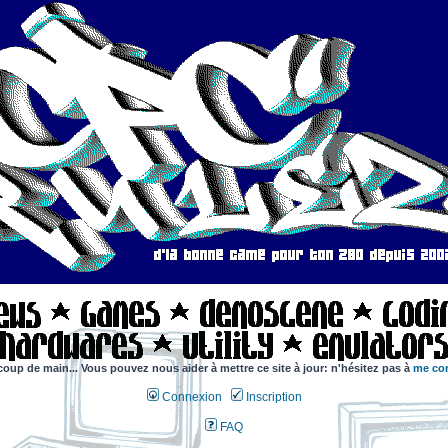
coup de main... Vous pouvez nous aider à mettre ce site à jour: n'hésitez pas à
me con
Connexion
Inscription
FAQ