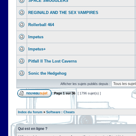
SPACE SMUGGLERS
REGINALD AND THE SEX VAMPIRES
Rollerball 464
Impetus
Impetus+
Pitfall II The Lost Caverns
Sonic the Hedgehog
Afficher les sujets publiés depuis :
Page
1
sur
36
[ 1796 sujet(s) ]
Index du forum
»
Software : Cheats
Qui est en ligne ?