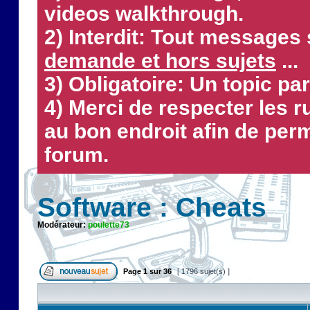
videos walkthrough.
2) Interdit: Tout messages 
demande et hors sujets
...
3) Obligatoire: Un topic par
4) Merci de respecter les 
au bon endroit afin de perm
forum.
Software : Cheats
Modérateur:
poulette73
Page
1
sur
36
[ 1796 sujet(s) ]