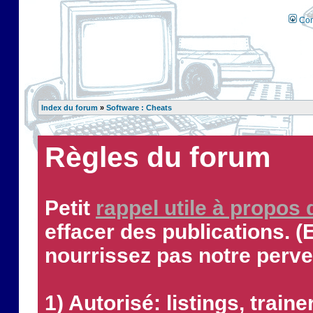
Con
Index du forum
»
Software : Cheats
Règles du forum
Petit
rappel utile à propos
effacer des publications. (
nourrissez pas notre perve
1) Autorisé: listings, traine