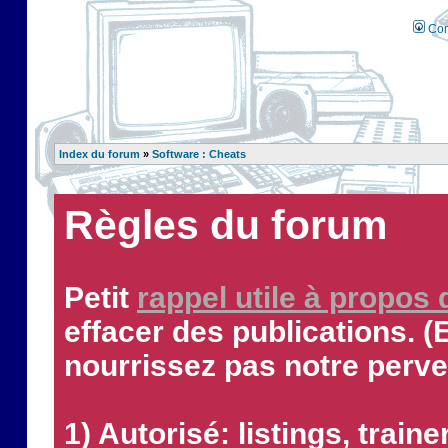
Con
Index du forum
»
Software : Cheats
Règles du forum
Petit
rappel utile à propos
effacer des publications. (
nourrissez pas notre perve
1) Autorisé: listings, traine