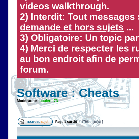
videos walkthrough.
2) Interdit: Tout messages 
demande et hors sujets
...
3) Obligatoire: Un topic par
4) Merci de respecter les 
au bon endroit afin de perm
forum.
Software : Cheats
Modérateur:
poulette73
Page
1
sur
36
[ 1796 sujet(s) ]