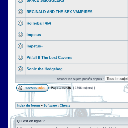
SPACE SMUGGLERS
REGINALD AND THE SEX VAMPIRES
Rollerball 464
Impetus
Impetus+
Pitfall II The Lost Caverns
Sonic the Hedgehog
Afficher les sujets publiés depuis :
Page
1
sur
36
[ 1796 sujet(s) ]
Index du forum
»
Software : Cheats
Qui est en ligne ?