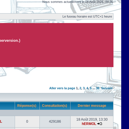
Nous sommes actuellement le 08 Août 2026, 09:36
Le fuseau horaire est UTC+1 heure
perversion.)
Aller vers la page
1
,
2
,
3
,
4
,
5
...
36
Suivant
r
Réponse(s)
Consultation(s)
Dernier message
18 Août 2019, 13:30
L
0
429186
hERMOL