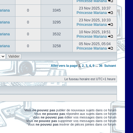
Princesse Mariana
23 Nov 2025, 10:37
ariana
0
3345
Princesse Mariana
23 Nov 2025, 10:33
ariana
0
3295
Princesse Mariana
10 Nov 2025, 19:51
ariana
0
3532
Princesse Mariana
05 Nov 2025, 05:04
ariana
0
3258
Princesse Mariana
Aller vers la page
1
,
2
,
3
,
4
,
5
...
36
Suivant
Le fuseau horaire est UTC+1 heure
Vous
ne pouvez pas
publier de nouveaux sujets dans ce forum
Vous
ne pouvez pas
répondre aux sujets dans ce forum
Vous
ne pouvez pas
éditer vos messages dans ce forum
Vous
ne pouvez pas
supprimer vos messages dans ce forum
Vous
ne pouvez pas
insérer de pièces jointes dans ce forum