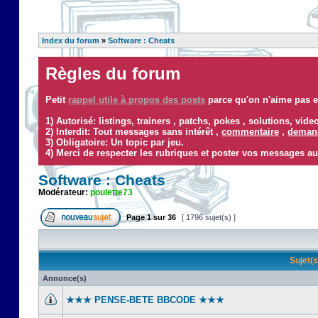
Index du forum
»
Software : Cheats
Règles du forum
Petit
rappel utile à propos des posts
parce qu'on n'aime pas ef
1) Autorisé: listings, trainers , patchs, pokes , solutions, vid
2) Interdit: Tout messages sans intérêt ,
commentaire
,
demand
3) Obligatoire: Un topic par jeu.
4) Merci de respecter les rubriques et poster vos messages au
Software : Cheats
Modérateur:
poulette73
Page
1
sur
36
[ 1796 sujet(s) ]
Sujet(
Annonce(s)
★★★ PENSE-BETE BBCODE ★★★