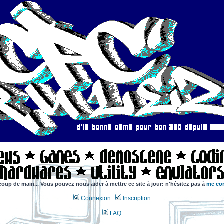
coup de main... Vous pouvez nous aider à mettre ce site à jour: n'hésitez pas à
me con
Connexion
Inscription
FAQ