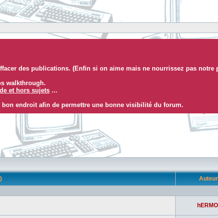
facer des publications. (Enfin si on aime mais ne nourrissez pas notre 
eos walkthrough.
e et hors sujets
...
 bon endroit afin de permettre une bonne visibilité du forum.
s)
Auteu
hERMO