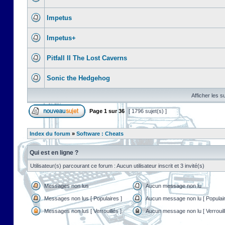
Impetus
Impetus+
Pitfall II The Lost Caverns
Sonic the Hedgehog
Afficher les s
Page
1
sur
36
[ 1796 sujet(s) ]
Index du forum
»
Software : Cheats
Qui est en ligne ?
Utilisateur(s) parcourant ce forum : Aucun utilisateur inscrit et 3 invité(s)
Messages non lus
Aucun message non lu
Messages non lus [ Populaires ]
Aucun message non lu [ Populair
Messages non lus [ Verrouillés ]
Aucun message non lu [ Verrouill