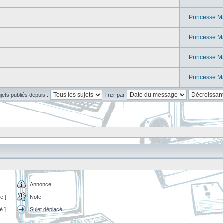
Princesse M
Princesse M
Princesse M
Princesse M
ujets publiés depuis :
Trier par
Annonce
e ]
Note
é ]
Sujet déplacé