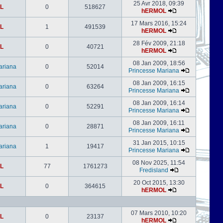
25 Avr 2018, 09:39
L
0
518627
hERMOL
17 Mars 2016, 15:24
L
1
491539
hERMOL
28 Fév 2009, 21:18
L
0
40721
hERMOL
08 Jan 2009, 18:56
ariana
0
52014
Princesse Mariana
08 Jan 2009, 16:15
ariana
0
63264
Princesse Mariana
08 Jan 2009, 16:14
ariana
0
52291
Princesse Mariana
08 Jan 2009, 16:11
ariana
0
28871
Princesse Mariana
31 Jan 2015, 10:15
ariana
1
19417
Princesse Mariana
08 Nov 2025, 11:54
L
77
1761273
Fredisland
20 Oct 2015, 13:30
L
0
364615
hERMOL
07 Mars 2010, 10:20
L
0
23137
hERMOL