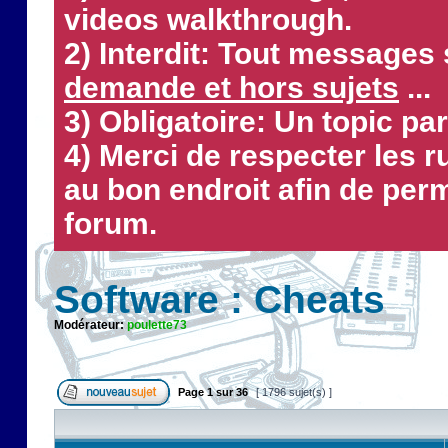
videos walkthrough.
2) Interdit: Tout messages 
demande et hors sujets
...
3) Obligatoire: Un topic par
4) Merci de respecter les 
au bon endroit afin de perm
forum.
Software : Cheats
Modérateur:
poulette73
Page
1
sur
36
[ 1796 sujet(s) ]