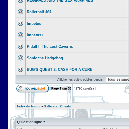
REGINALD AND THE SEX VAMPIRES
Rollerball 464
Impetus
Impetus+
Pitfall II The Lost Caverns
Sonic the Hedgehog
BUG'S QUEST 2: CASH FOR A CURE
Afficher les sujets publiés depuis :
Page
1
sur
36
[ 1796 sujet(s) ]
Index du forum
»
Software : Cheats
Qui est en ligne ?