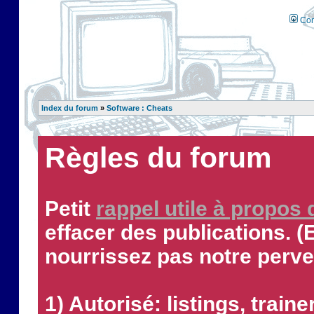
Con
Index du forum
»
Software : Cheats
Règles du forum
Petit
rappel utile à propos
effacer des publications. (
nourrissez pas notre perve
1) Autorisé: listings, traine