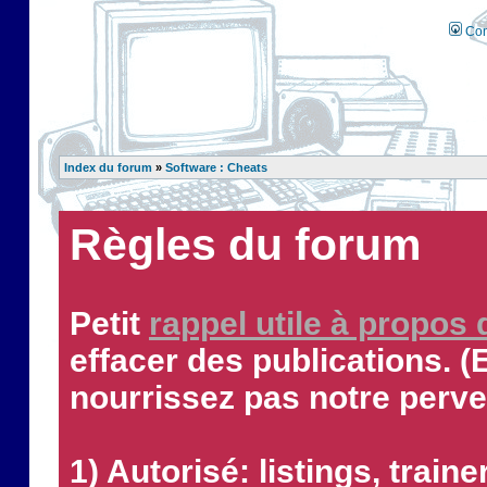
Con
Index du forum
»
Software : Cheats
Règles du forum
Petit
rappel utile à propos
effacer des publications. (
nourrissez pas notre perve
1) Autorisé: listings, traine