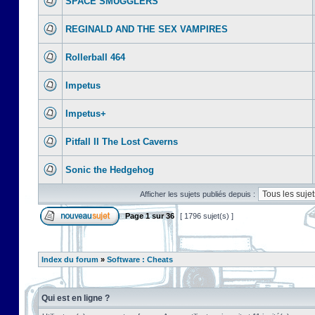
SPACE SMUGGLERS
REGINALD AND THE SEX VAMPIRES
Rollerball 464
Impetus
Impetus+
Pitfall II The Lost Caverns
Sonic the Hedgehog
Afficher les sujets publiés depuis :
Page
1
sur
36
[ 1796 sujet(s) ]
Index du forum
»
Software : Cheats
Qui est en ligne ?