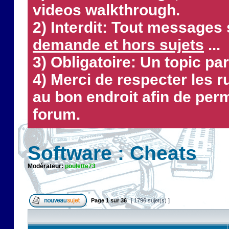
videos walkthrough.
2) Interdit: Tout messages 
demande et hors sujets
...
3) Obligatoire: Un topic par
4) Merci de respecter les 
au bon endroit afin de perm
forum.
Software : Cheats
Modérateur:
poulette73
Page
1
sur
36
[ 1796 sujet(s) ]