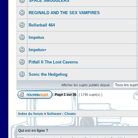
SPACE SMUGGLERS
REGINALD AND THE SEX VAMPIRES
Rollerball 464
Impetus
Impetus+
Pitfall II The Lost Caverns
Sonic the Hedgehog
Afficher les sujets publiés depuis :
Page
1
sur
36
[ 1796 sujet(s) ]
Index du forum
»
Software : Cheats
Qui est en ligne ?