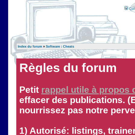
Con
Index du forum
»
Software : Cheats
Règles du forum
Petit
rappel utile à propos
effacer des publications. (
nourrissez pas notre perve
1) Autorisé: listings, traine