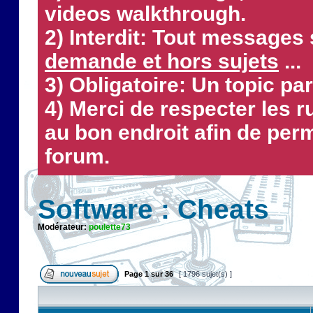
videos walkthrough.
2) Interdit: Tout messages 
demande et hors sujets
...
3) Obligatoire: Un topic par
4) Merci de respecter les 
au bon endroit afin de perm
forum.
Software : Cheats
Modérateur:
poulette73
Page
1
sur
36
[ 1796 sujet(s) ]