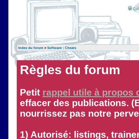
Con
Index du forum
»
Software : Cheats
Règles du forum
Petit
rappel utile à propos
effacer des publications. (
nourrissez pas notre perve
1) Autorisé: listings, traine