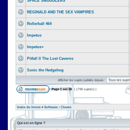
SPACE SMUGGLERS
REGINALD AND THE SEX VAMPIRES
Rollerball 464
Impetus
Impetus+
Pitfall II The Lost Caverns
Sonic the Hedgehog
Afficher les sujets publiés depuis :
Page
1
sur
36
[ 1796 sujet(s) ]
Index du forum
»
Software : Cheats
Qui est en ligne ?