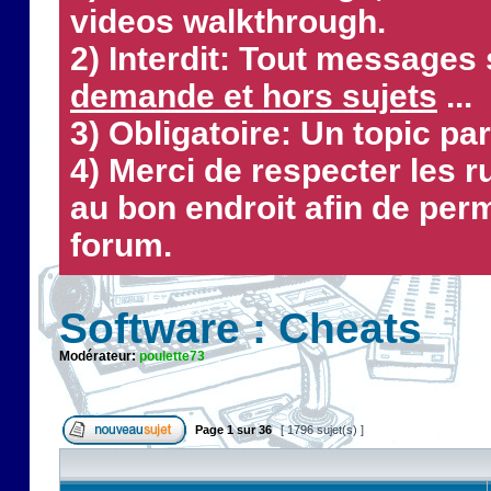
videos walkthrough.
2) Interdit: Tout messages 
demande et hors sujets
...
3) Obligatoire: Un topic par
4) Merci de respecter les 
au bon endroit afin de perm
forum.
Software : Cheats
Modérateur:
poulette73
Page
1
sur
36
[ 1796 sujet(s) ]