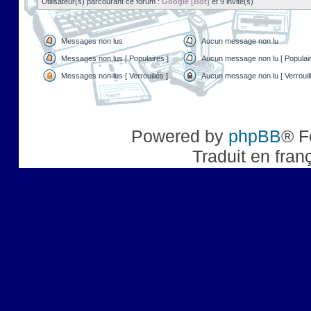
Utilisateur(s) parcourant ce forum :
Google [Bot]
et 9 invité(s)
Messages non lus
Aucun message non lu
Messages non lus [ Populaires ]
Aucun message non lu [ Populair
Messages non lus [ Verrouillés ]
Aucun message non lu [ Verrouill
Powered by
phpBB
® F
Traduit en fran