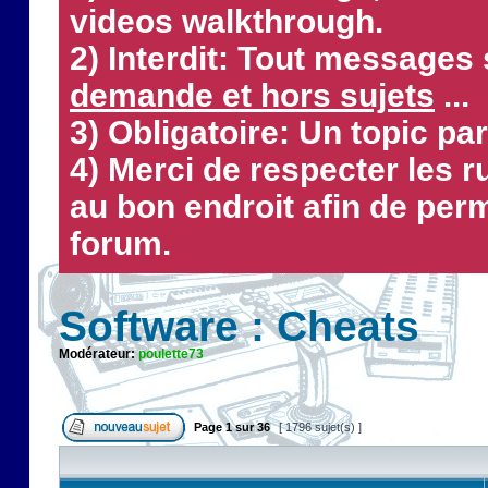
videos walkthrough.
2) Interdit: Tout messages 
demande et hors sujets
...
3) Obligatoire: Un topic par
4) Merci de respecter les 
au bon endroit afin de perm
forum.
Software : Cheats
Modérateur:
poulette73
Page
1
sur
36
[ 1796 sujet(s) ]