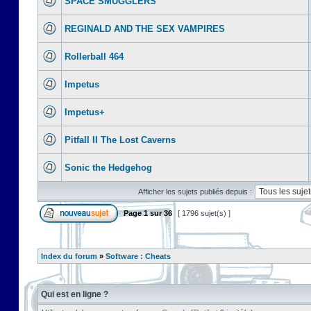
SPACE SMUGGLERS
REGINALD AND THE SEX VAMPIRES
Rollerball 464
Impetus
Impetus+
Pitfall II The Lost Caverns
Sonic the Hedgehog
Afficher les sujets publiés depuis :
Page
1
sur
36
[ 1796 sujet(s) ]
Index du forum
»
Software : Cheats
Qui est en ligne ?