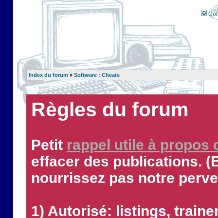
Con
Index du forum
»
Software : Cheats
Règles du forum
Petit
rappel utile à propos
effacer des publications. (
nourrissez pas notre perve
1) Autorisé: listings, traine