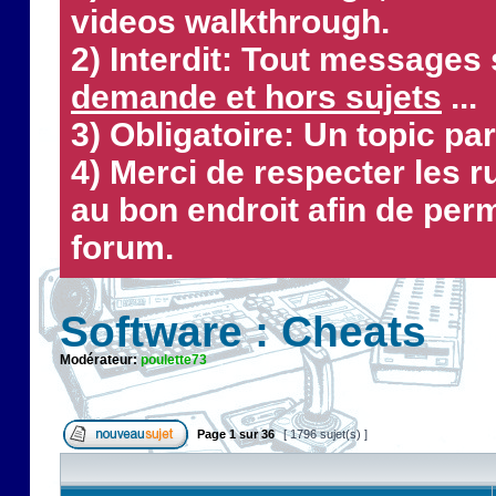
videos walkthrough.
2) Interdit: Tout messages 
demande et hors sujets
...
3) Obligatoire: Un topic par
4) Merci de respecter les 
au bon endroit afin de perm
forum.
Software : Cheats
Modérateur:
poulette73
Page
1
sur
36
[ 1796 sujet(s) ]