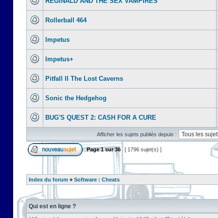
REGINALD AND THE SEX VAMPIRES
Rollerball 464
Impetus
Impetus+
Pitfall II The Lost Caverns
Sonic the Hedgehog
BUG'S QUEST 2: CASH FOR A CURE
Afficher les sujets publiés depuis :
Page
1
sur
36
[ 1796 sujet(s) ]
Index du forum
»
Software : Cheats
Qui est en ligne ?