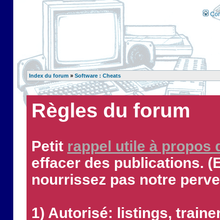
Con
Index du forum
»
Software : Cheats
Règles du forum
Petit
rappel utile à propos
effacer des publications. (
nourrissez pas notre perve
1) Autorisé: listings, traine