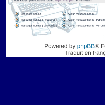
Utilisateur(s) parcourant ce forum :
Majestic-12 [Bot]
et 48 invité(s)
Messages non lus
Aucun message non lu
Messages non lus [ Populaires ]
Aucun message non lu [ Populair
Messages non lus [ Verrouillés ]
Aucun message non lu [ Verrouill
Powered by
phpBB
® F
Traduit en fran