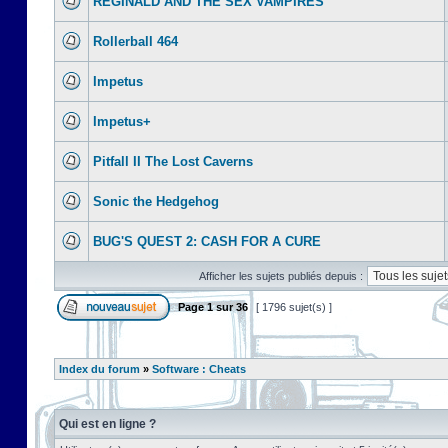
REGINALD AND THE SEX VAMPIRES
Rollerball 464
Impetus
Impetus+
Pitfall II The Lost Caverns
Sonic the Hedgehog
BUG'S QUEST 2: CASH FOR A CURE
Afficher les sujets publiés depuis :
Page
1
sur
36
[ 1796 sujet(s) ]
Index du forum
»
Software : Cheats
Qui est en ligne ?