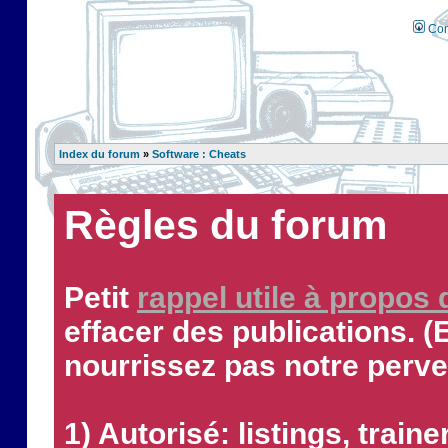
Con
Index du forum
»
Software : Cheats
Règles du forum
Petit
rappel utile à propos
effacer des publications. (
nourrissez pas notre perve
1) Autorisé: listings, traine