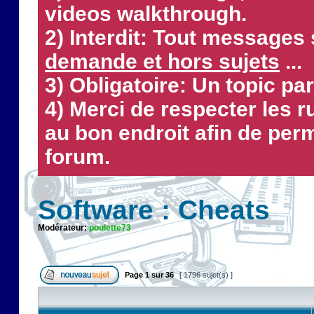
videos walkthrough.
2) Interdit: Tout messages 
demande et hors sujets
...
3) Obligatoire: Un topic par
4) Merci de respecter les 
au bon endroit afin de perm
forum.
Software : Cheats
Modérateur:
poulette73
Page
1
sur
36
[ 1796 sujet(s) ]