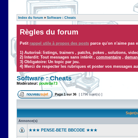
Index du forum
»
Software : Cheats
Règles du forum
Petit
rappel utile à propos des posts
parce qu'on n'aime pas ef
1) Autorisé: listings, trainers , patchs, pokes , solutions, vid
2) Interdit: Tout messages sans intérêt ,
commentaire
,
demand
3) Obligatoire: Un topic par jeu.
4) Merci de respecter les rubriques et poster vos messages au
Software : Cheats
Modérateur:
poulette73
Page
1
sur
36
[ 1796 sujet(s) ]
Sujet(
Annonce(s)
★★★ PENSE-BETE BBCODE ★★★