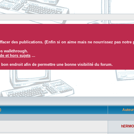
facer des publications. (Enfin si on aime mais ne nourrissez pas notre 
eos walkthrough.
e et hors sujets
...
 bon endroit afin de permettre une bonne visibilité du forum.
s)
Auteu
hERMO