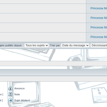
Princesse M
Princesse M
Princesse M
Princesse M
ujets publiés depuis :
Trier par
Annonce
e ]
Note
é ]
Sujet déplacé