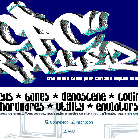
coup de main... Vous pouvez nous aider à mettre ce site à jour: n'hésitez pas à
me con
Connexion
Inscription
FAQ