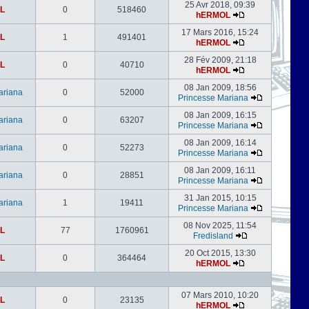
25 Avr 2018, 09:39
L
0
518460
hERMOL
17 Mars 2016, 15:24
L
1
491401
hERMOL
28 Fév 2009, 21:18
L
0
40710
hERMOL
08 Jan 2009, 18:56
ariana
0
52000
Princesse Mariana
08 Jan 2009, 16:15
ariana
0
63207
Princesse Mariana
08 Jan 2009, 16:14
ariana
0
52273
Princesse Mariana
08 Jan 2009, 16:11
ariana
0
28851
Princesse Mariana
31 Jan 2015, 10:15
ariana
1
19411
Princesse Mariana
08 Nov 2025, 11:54
L
77
1760961
Fredisland
20 Oct 2015, 13:30
L
0
364464
hERMOL
07 Mars 2010, 10:20
L
0
23135
hERMOL