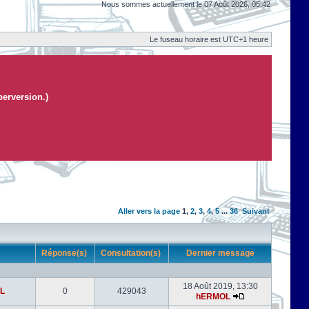
Nous sommes actuellement le 07 Août 2026, 05:42
Le fuseau horaire est UTC+1 heure
perversion.)
Aller vers la page
1
,
2
,
3
,
4
,
5
...
36
Suivant
r
Réponse(s)
Consultation(s)
Dernier message
18 Août 2019, 13:30
L
0
429043
hERMOL