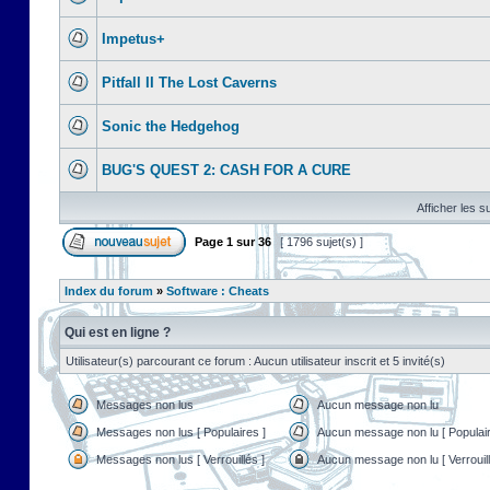
Impetus+
Pitfall II The Lost Caverns
Sonic the Hedgehog
BUG'S QUEST 2: CASH FOR A CURE
Afficher les s
Page
1
sur
36
[ 1796 sujet(s) ]
Index du forum
»
Software : Cheats
Qui est en ligne ?
Utilisateur(s) parcourant ce forum : Aucun utilisateur inscrit et 5 invité(s)
Messages non lus
Aucun message non lu
Messages non lus [ Populaires ]
Aucun message non lu [ Populair
Messages non lus [ Verrouillés ]
Aucun message non lu [ Verrouill