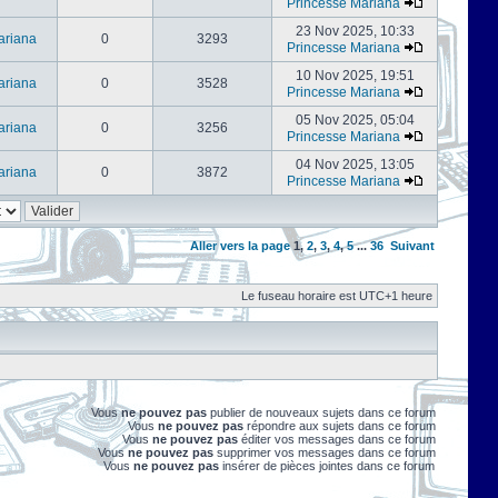
Princesse Mariana
23 Nov 2025, 10:33
ariana
0
3293
Princesse Mariana
10 Nov 2025, 19:51
ariana
0
3528
Princesse Mariana
05 Nov 2025, 05:04
ariana
0
3256
Princesse Mariana
04 Nov 2025, 13:05
ariana
0
3872
Princesse Mariana
Aller vers la page
1
,
2
,
3
,
4
,
5
...
36
Suivant
Le fuseau horaire est UTC+1 heure
Vous
ne pouvez pas
publier de nouveaux sujets dans ce forum
Vous
ne pouvez pas
répondre aux sujets dans ce forum
Vous
ne pouvez pas
éditer vos messages dans ce forum
Vous
ne pouvez pas
supprimer vos messages dans ce forum
Vous
ne pouvez pas
insérer de pièces jointes dans ce forum