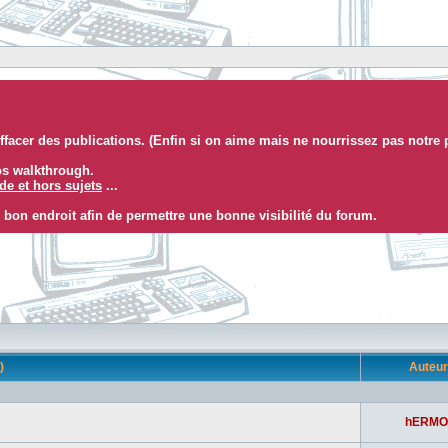
facer des publications. (Enfin si on aime mais ne nourrissez pas notre 
eos walkthrough.
e et hors sujets
...
 bon endroit afin de permettre une bonne visibilité du forum.
s)
Auteu
hERMO