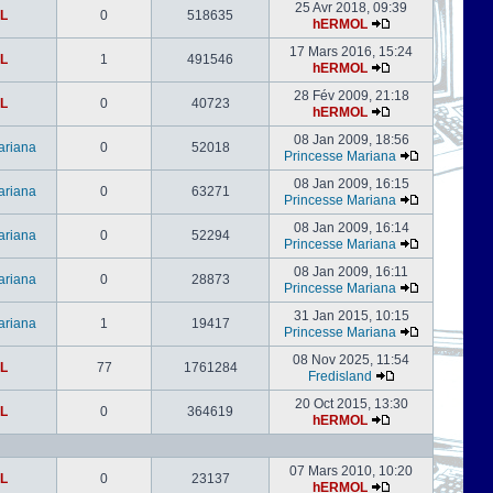
25 Avr 2018, 09:39
L
0
518635
hERMOL
17 Mars 2016, 15:24
L
1
491546
hERMOL
28 Fév 2009, 21:18
L
0
40723
hERMOL
08 Jan 2009, 18:56
ariana
0
52018
Princesse Mariana
08 Jan 2009, 16:15
ariana
0
63271
Princesse Mariana
08 Jan 2009, 16:14
ariana
0
52294
Princesse Mariana
08 Jan 2009, 16:11
ariana
0
28873
Princesse Mariana
31 Jan 2015, 10:15
ariana
1
19417
Princesse Mariana
08 Nov 2025, 11:54
L
77
1761284
Fredisland
20 Oct 2015, 13:30
L
0
364619
hERMOL
07 Mars 2010, 10:20
L
0
23137
hERMOL