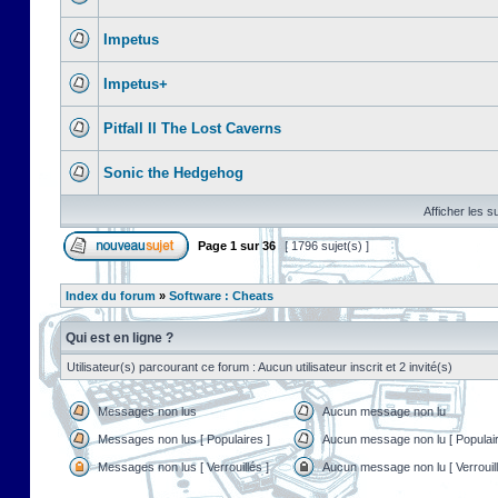
Impetus
Impetus+
Pitfall II The Lost Caverns
Sonic the Hedgehog
Afficher les s
Page
1
sur
36
[ 1796 sujet(s) ]
Index du forum
»
Software : Cheats
Qui est en ligne ?
Utilisateur(s) parcourant ce forum : Aucun utilisateur inscrit et 2 invité(s)
Messages non lus
Aucun message non lu
Messages non lus [ Populaires ]
Aucun message non lu [ Populair
Messages non lus [ Verrouillés ]
Aucun message non lu [ Verrouill