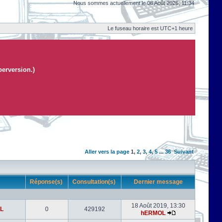
Nous sommes actuellement le 08 Août 2026, 11:34
Le fuseau horaire est UTC+1 heure
perversion.)
Aller vers la page
1
,
2
,
3
,
4
,
5
...
36
Suivant
r
Réponse(s)
Consultation(s)
Dernier message
18 Août 2019, 13:30
L
0
429192
hERMOL