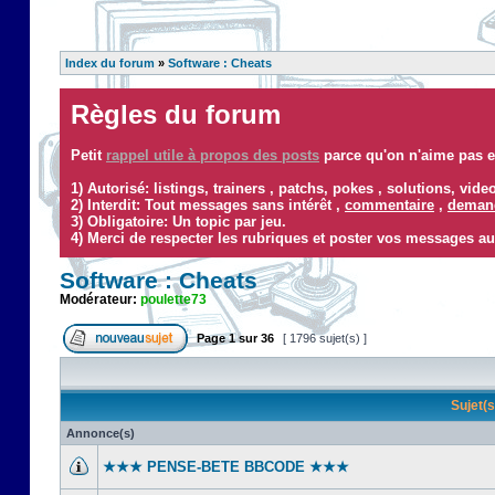
Index du forum
»
Software : Cheats
Règles du forum
Petit
rappel utile à propos des posts
parce qu'on n'aime pas ef
1) Autorisé: listings, trainers , patchs, pokes , solutions, vid
2) Interdit: Tout messages sans intérêt ,
commentaire
,
demand
3) Obligatoire: Un topic par jeu.
4) Merci de respecter les rubriques et poster vos messages au
Software : Cheats
Modérateur:
poulette73
Page
1
sur
36
[ 1796 sujet(s) ]
Sujet(
Annonce(s)
★★★ PENSE-BETE BBCODE ★★★