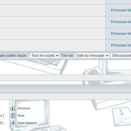
Princesse M
Princesse M
Princesse M
Princesse M
ujets publiés depuis :
Trier par
Annonce
e ]
Note
é ]
Sujet déplacé