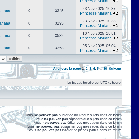
Princesse Mariana
23 Nov 2025, 10:37
ariana
0
3345
Princesse Mariana
23 Nov 2025, 10:33
ariana
0
3295
Princesse Mariana
10 Nov 2025, 19:51
ariana
0
3532
Princesse Mariana
05 Nov 2025, 05:04
ariana
0
3258
Princesse Mariana
Aller vers la page
1
,
2
,
3
,
4
,
5
...
36
Suivant
Le fuseau horaire est UTC+1 heure
Vous
ne pouvez pas
publier de nouveaux sujets dans ce forum
Vous
ne pouvez pas
répondre aux sujets dans ce forum
Vous
ne pouvez pas
éditer vos messages dans ce forum
Vous
ne pouvez pas
supprimer vos messages dans ce forum
Vous
ne pouvez pas
insérer de pièces jointes dans ce forum