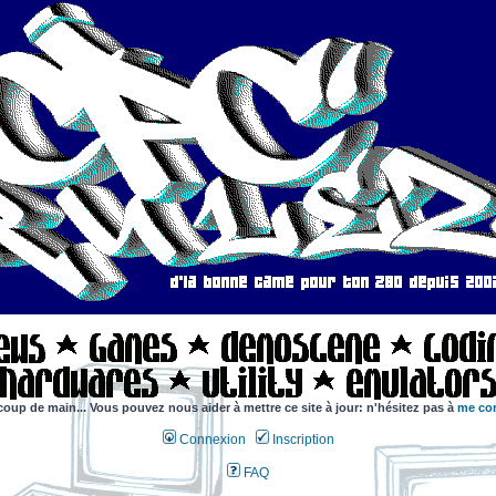
coup de main... Vous pouvez nous aider à mettre ce site à jour: n'hésitez pas à
me con
Connexion
Inscription
FAQ