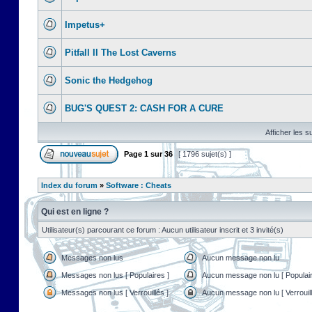
Impetus+
Pitfall II The Lost Caverns
Sonic the Hedgehog
BUG'S QUEST 2: CASH FOR A CURE
Afficher les s
Page
1
sur
36
[ 1796 sujet(s) ]
Index du forum
»
Software : Cheats
Qui est en ligne ?
Utilisateur(s) parcourant ce forum : Aucun utilisateur inscrit et 3 invité(s)
Messages non lus
Aucun message non lu
Messages non lus [ Populaires ]
Aucun message non lu [ Populair
Messages non lus [ Verrouillés ]
Aucun message non lu [ Verrouill