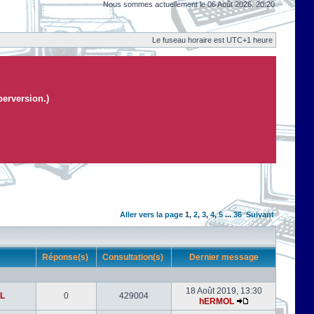
Nous sommes actuellement le 06 Août 2026, 20:20
Le fuseau horaire est UTC+1 heure
perversion.)
Aller vers la page
1
,
2
,
3
,
4
,
5
...
36
Suivant
r
Réponse(s)
Consultation(s)
Dernier message
18 Août 2019, 13:30
L
0
429004
hERMOL