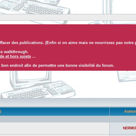
facer des publications. (Enfin si on aime mais ne nourrissez pas notre 
eos walkthrough.
e et hors sujets
...
 bon endroit afin de permettre une bonne visibilité du forum.
s)
Auteu
hERMO