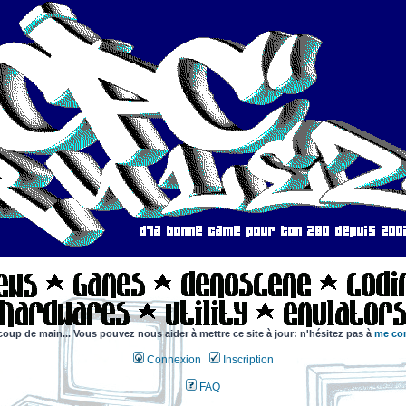
coup de main... Vous pouvez nous aider à mettre ce site à jour: n'hésitez pas à
me con
Connexion
Inscription
FAQ