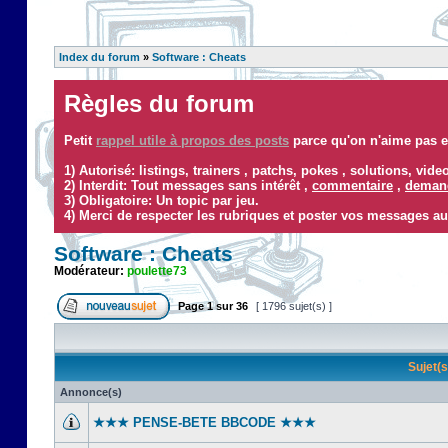
Index du forum
»
Software : Cheats
Règles du forum
Petit
rappel utile à propos des posts
parce qu'on n'aime pas ef
1) Autorisé: listings, trainers , patchs, pokes , solutions, vid
2) Interdit: Tout messages sans intérêt ,
commentaire
,
demand
3) Obligatoire: Un topic par jeu.
4) Merci de respecter les rubriques et poster vos messages au
Software : Cheats
Modérateur:
poulette73
Page
1
sur
36
[ 1796 sujet(s) ]
Sujet(
Annonce(s)
★★★ PENSE-BETE BBCODE ★★★