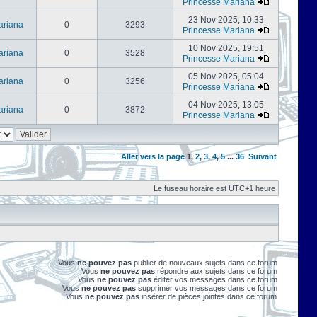
Princesse Mariana
23 Nov 2025, 10:33
ariana
0
3293
Princesse Mariana
10 Nov 2025, 19:51
ariana
0
3528
Princesse Mariana
05 Nov 2025, 05:04
ariana
0
3256
Princesse Mariana
04 Nov 2025, 13:05
ariana
0
3872
Princesse Mariana
Aller vers la page
1
,
2
,
3
,
4
,
5
...
36
Suivant
Le fuseau horaire est UTC+1 heure
Vous
ne pouvez pas
publier de nouveaux sujets dans ce forum
Vous
ne pouvez pas
répondre aux sujets dans ce forum
Vous
ne pouvez pas
éditer vos messages dans ce forum
Vous
ne pouvez pas
supprimer vos messages dans ce forum
Vous
ne pouvez pas
insérer de pièces jointes dans ce forum