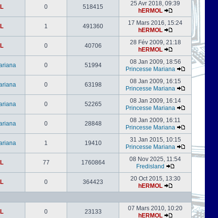
25 Avr 2018, 09:39
L
0
518415
hERMOL
17 Mars 2016, 15:24
L
1
491360
hERMOL
28 Fév 2009, 21:18
L
0
40706
hERMOL
08 Jan 2009, 18:56
ariana
0
51994
Princesse Mariana
08 Jan 2009, 16:15
ariana
0
63198
Princesse Mariana
08 Jan 2009, 16:14
ariana
0
52265
Princesse Mariana
08 Jan 2009, 16:11
ariana
0
28848
Princesse Mariana
31 Jan 2015, 10:15
ariana
1
19410
Princesse Mariana
08 Nov 2025, 11:54
L
77
1760864
Fredisland
20 Oct 2015, 13:30
L
0
364423
hERMOL
07 Mars 2010, 10:20
L
0
23133
hERMOL