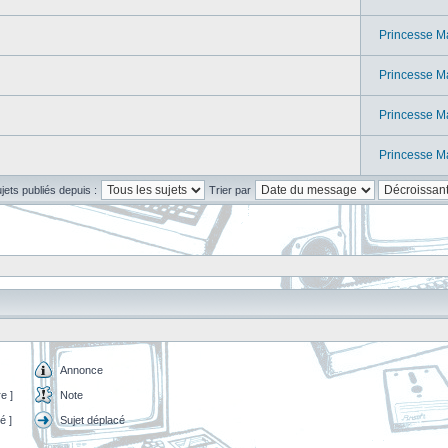
Princesse M
Princesse M
Princesse M
Princesse M
ujets publiés depuis :
Trier par
Annonce
e ]
Note
é ]
Sujet déplacé