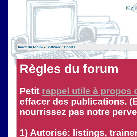
Con
Index du forum
»
Software : Cheats
Règles du forum
Petit
rappel utile à propos
effacer des publications. (
nourrissez pas notre perve
1) Autorisé: listings, traine