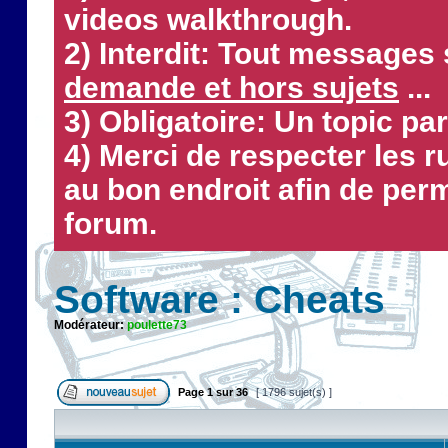
videos walkthrough.
2) Interdit: Tout messages 
demande et hors sujets
...
3) Obligatoire: Un topic par
4) Merci de respecter les 
au bon endroit afin de perm
forum.
Software : Cheats
Modérateur:
poulette73
Page
1
sur
36
[ 1796 sujet(s) ]