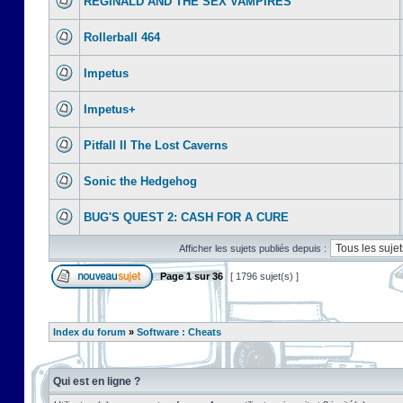
REGINALD AND THE SEX VAMPIRES
Rollerball 464
Impetus
Impetus+
Pitfall II The Lost Caverns
Sonic the Hedgehog
BUG'S QUEST 2: CASH FOR A CURE
Afficher les sujets publiés depuis :
Page
1
sur
36
[ 1796 sujet(s) ]
Index du forum
»
Software : Cheats
Qui est en ligne ?