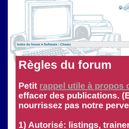
Con
Index du forum
»
Software : Cheats
Règles du forum
Petit
rappel utile à propos
effacer des publications. (
nourrissez pas notre perve
1) Autorisé: listings, traine