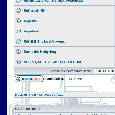
REGINALD AND THE SEX VAMPIRES
Rollerball 464
Impetus
Impetus+
Pitfall II The Lost Caverns
Sonic the Hedgehog
BUG'S QUEST 2: CASH FOR A CURE
Afficher les sujets publiés depuis :
Page
1
sur
36
[ 1796 sujet(s) ]
Index du forum
»
Software : Cheats
Qui est en ligne ?