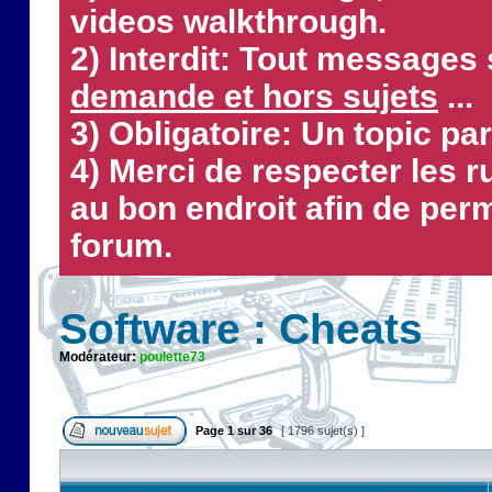
videos walkthrough.
2) Interdit: Tout messages 
demande et hors sujets
...
3) Obligatoire: Un topic par
4) Merci de respecter les 
au bon endroit afin de perm
forum.
Software : Cheats
Modérateur:
poulette73
Page
1
sur
36
[ 1796 sujet(s) ]