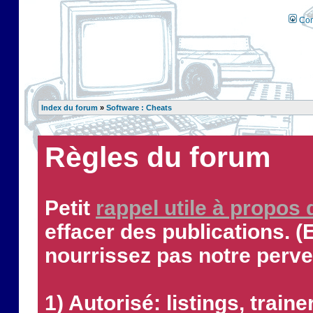
Con
Index du forum
»
Software : Cheats
Règles du forum
Petit
rappel utile à propos
effacer des publications. (
nourrissez pas notre perve
1) Autorisé: listings, traine