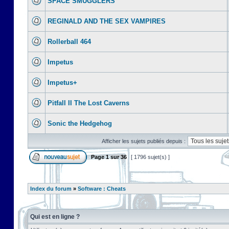
SPACE SMUGGLERS
REGINALD AND THE SEX VAMPIRES
Rollerball 464
Impetus
Impetus+
Pitfall II The Lost Caverns
Sonic the Hedgehog
Afficher les sujets publiés depuis :
Page
1
sur
36
[ 1796 sujet(s) ]
Index du forum
»
Software : Cheats
Qui est en ligne ?