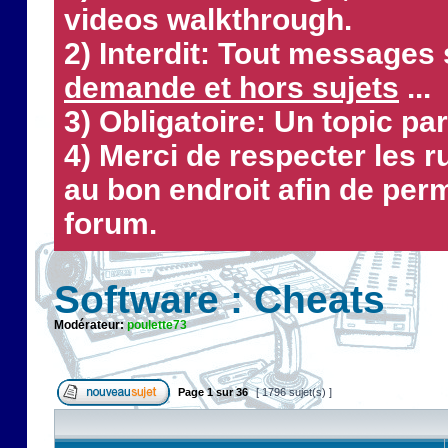
videos walkthrough.
2) Interdit: Tout messages 
demande et hors sujets
...
3) Obligatoire: Un topic par
4) Merci de respecter les 
au bon endroit afin de perm
forum.
Software : Cheats
Modérateur:
poulette73
Page
1
sur
36
[ 1796 sujet(s) ]