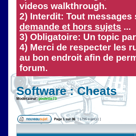
videos walkthrough.
2) Interdit: Tout messages 
demande et hors sujets
...
3) Obligatoire: Un topic par
4) Merci de respecter les 
au bon endroit afin de perm
forum.
Software : Cheats
Modérateur:
poulette73
Page
1
sur
36
[ 1796 sujet(s) ]