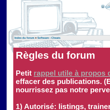
Con
Index du forum
»
Software : Cheats
Règles du forum
Petit
rappel utile à propos
effacer des publications. (
nourrissez pas notre perve
1) Autorisé: listings, traine