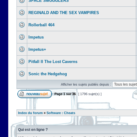
SPACE SMUGGLERS
REGINALD AND THE SEX VAMPIRES
Rollerball 464
Impetus
Impetus+
Pitfall II The Lost Caverns
Sonic the Hedgehog
Afficher les sujets publiés depuis :
Page
1
sur
36
[ 1796 sujet(s) ]
Index du forum
»
Software : Cheats
Qui est en ligne ?