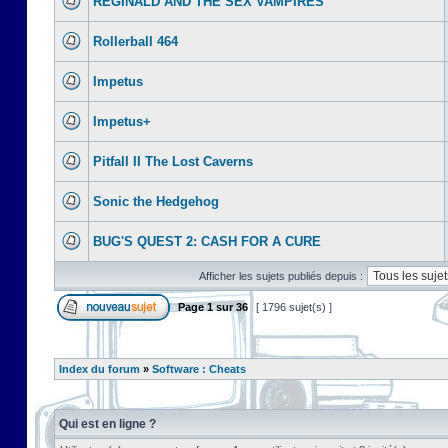
REGINALD AND THE SEX VAMPIRES
Rollerball 464
Impetus
Impetus+
Pitfall II The Lost Caverns
Sonic the Hedgehog
BUG'S QUEST 2: CASH FOR A CURE
Afficher les sujets publiés depuis :
Page
1
sur
36
[ 1796 sujet(s) ]
Index du forum
»
Software : Cheats
Qui est en ligne ?