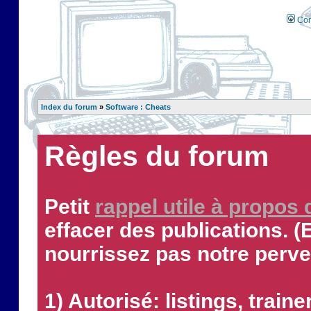
Con
Index du forum
»
Software : Cheats
Règles du forum
Petit
rappel utile à propos
effacer des publications. (
nourrissez pas notre perve
1) Autorisé: listings, traine