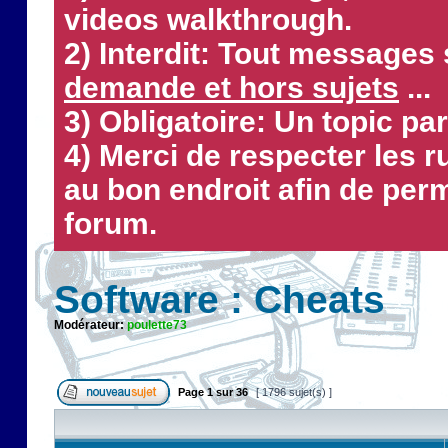
videos walkthrough.
2) Interdit: Tout messages 
demande et hors sujets
...
3) Obligatoire: Un topic par
4) Merci de respecter les 
au bon endroit afin de perm
forum.
Software : Cheats
Modérateur:
poulette73
Page
1
sur
36
[ 1796 sujet(s) ]