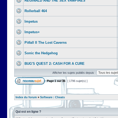
REGINALD AND THE SEX VAMPIRES
Rollerball 464
Impetus
Impetus+
Pitfall II The Lost Caverns
Sonic the Hedgehog
BUG'S QUEST 2: CASH FOR A CURE
Afficher les sujets publiés depuis :
Page
1
sur
36
[ 1796 sujet(s) ]
Index du forum
»
Software : Cheats
Qui est en ligne ?