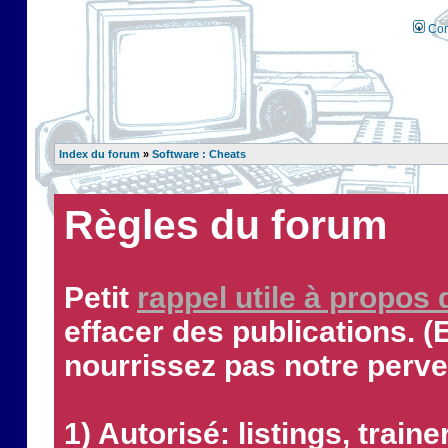
Con
Index du forum
»
Software : Cheats
Règles du forum
Petit
rappel utile à propos
effacer des publications. (
nourrissez pas notre perve
1) Autorisé: listings, traine