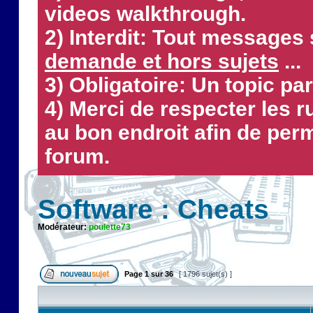
videos walkthrough.
2) Interdit: Tout messages 
demande et hors sujets
...
3) Obligatoire: Un topic par
4) Merci de respecter les 
au bon endroit afin de perm
forum.
Software : Cheats
Modérateur:
poulette73
Page
1
sur
36
[ 1796 sujet(s) ]