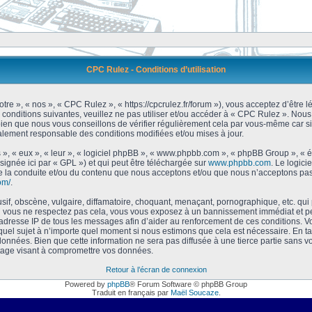
CPC Rulez - Conditions d’utilisation
tre », « nos », « CPC Rulez », « https://cpcrulez.fr/forum »), vous acceptez d’être
 conditions suivantes, veuillez ne pas utiliser et/ou accéder à « CPC Rulez ». No
bien que nous vous conseillons de vérifier régulièrement cela par vous-même car si
galement responsable des conditions modifiées et/ou mises à jour.
 », « eux », « leur », « logiciel phpBB », « www.phpbb.com », « phpBB Group », « 
signée ici par « GPL ») et qui peut être téléchargée sur
www.phpbb.com
. Le logici
 la conduite et/ou du contenu que nous acceptons et/ou que nous n’acceptons pas.
om/
.
f, obscène, vulgaire, diffamatoire, choquant, menaçant, pornographique, etc. qui po
Si vous ne respectez pas cela, vous vous exposez à un bannissement immédiat et pe
’adresse IP de tous les messages afin d’aider au renforcement de ces conditions. Vou
 quel sujet à n’importe quel moment si nous estimons que cela est nécessaire. En tan
onnées. Bien que cette information ne sera pas diffusée à une tierce partie sans 
tage visant à compromettre vos données.
Retour à l’écran de connexion
Powered by
phpBB
® Forum Software © phpBB Group
Traduit en français par
Maël Soucaze
.