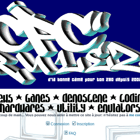
coup de main... Vous pouvez nous aider à mettre ce site à jour: n'hésitez pas à
me con
Connexion
Inscription
FAQ