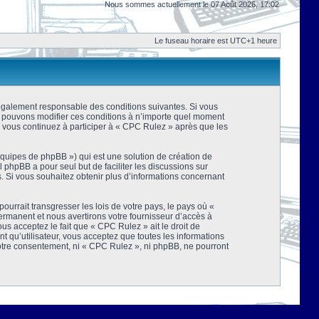
Nous sommes actuellement le 07 Août 2026, 17:02
Le fuseau horaire est UTC+1 heure
 légalement responsable des conditions suivantes. Si vous
us pouvons modifier ces conditions à n’importe quel moment
 vous continuez à participer à « CPC Rulez » après que les
équipes de phpBB ») qui est une solution de création de
el phpBB a pour seul but de faciliter les discussions sur
 Si vous souhaitez obtenir plus d’informations concernant
urrait transgresser les lois de votre pays, le pays où «
rmanent et nous avertirons votre fournisseur d’accès à
s acceptez le fait que « CPC Rulez » ait le droit de
t qu’utilisateur, vous acceptez que toutes les informations
votre consentement, ni « CPC Rulez », ni phpBB, ne pourront