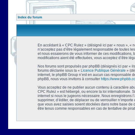
Index du forum
En accédant à « CPC Rulez » (désigné ici par « nous », « no
n’acceptez pas d’être légalement responsable de toutes les
et nous essaierons de vous informer de ces modifications, 
modifications aient été effectuées, vous acceptez d’être lé
Nos forums sont propulsés par phpBB (désignés ici par « ils
forums déclarée sous la «
Licence Publique Générale
» (dé
internet, le phpBB Group n’est en aucun cas responsable de
phpBB, nous vous invitons à consulter
https://www.phpbb.c
Vous acceptez de ne publier aucun contenu à caractère abusi
CPC Rulez » est hébergé, ou encore la loi internationale. 
internet si nous le jugeons nécessaire. Nous enregistrons l
supprimer, d’éditer, de déplacer ou de verrouiller n’importe
que vous avez saisies soient stockées dans notre base de d
être tenus comme responsables en cas de tentative de pira