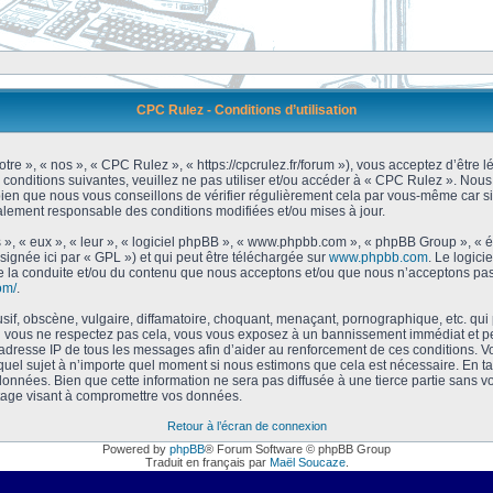
CPC Rulez - Conditions d’utilisation
tre », « nos », « CPC Rulez », « https://cpcrulez.fr/forum »), vous acceptez d’être
 conditions suivantes, veuillez ne pas utiliser et/ou accéder à « CPC Rulez ». No
bien que nous vous conseillons de vérifier régulièrement cela par vous-même car si
galement responsable des conditions modifiées et/ou mises à jour.
 », « eux », « leur », « logiciel phpBB », « www.phpbb.com », « phpBB Group », « 
signée ici par « GPL ») et qui peut être téléchargée sur
www.phpbb.com
. Le logici
 la conduite et/ou du contenu que nous acceptons et/ou que nous n’acceptons pas.
om/
.
f, obscène, vulgaire, diffamatoire, choquant, menaçant, pornographique, etc. qui po
Si vous ne respectez pas cela, vous vous exposez à un bannissement immédiat et pe
’adresse IP de tous les messages afin d’aider au renforcement de ces conditions. Vou
 quel sujet à n’importe quel moment si nous estimons que cela est nécessaire. En tan
onnées. Bien que cette information ne sera pas diffusée à une tierce partie sans 
tage visant à compromettre vos données.
Retour à l’écran de connexion
Powered by
phpBB
® Forum Software © phpBB Group
Traduit en français par
Maël Soucaze
.