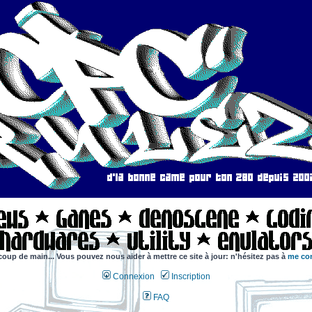
coup de main... Vous pouvez nous aider à mettre ce site à jour: n'hésitez pas à
me con
Connexion
Inscription
FAQ