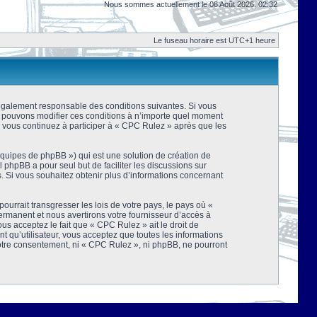
Nous sommes actuellement le 08 Août 2026, 02:32
Le fuseau horaire est UTC+1 heure
 légalement responsable des conditions suivantes. Si vous
us pouvons modifier ces conditions à n’importe quel moment
 vous continuez à participer à « CPC Rulez » après que les
équipes de phpBB ») qui est une solution de création de
el phpBB a pour seul but de faciliter les discussions sur
 Si vous souhaitez obtenir plus d’informations concernant
urrait transgresser les lois de votre pays, le pays où «
rmanent et nous avertirons votre fournisseur d’accès à
s acceptez le fait que « CPC Rulez » ait le droit de
t qu’utilisateur, vous acceptez que toutes les informations
votre consentement, ni « CPC Rulez », ni phpBB, ne pourront