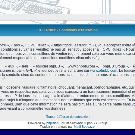
CPC Rulez - Conditions d’utilisation
tre », « nos », « CPC Rulez », « https://cpcrulez.fr/forum »), vous acceptez d’être
 conditions suivantes, veuillez ne pas utiliser et/ou accéder à « CPC Rulez ». No
bien que nous vous conseillons de vérifier régulièrement cela par vous-même car si
galement responsable des conditions modifiées et/ou mises à jour.
 », « eux », « leur », « logiciel phpBB », « www.phpbb.com », « phpBB Group », « 
signée ici par « GPL ») et qui peut être téléchargée sur
www.phpbb.com
. Le logici
 la conduite et/ou du contenu que nous acceptons et/ou que nous n’acceptons pas.
om/
.
f, obscène, vulgaire, diffamatoire, choquant, menaçant, pornographique, etc. qui po
Si vous ne respectez pas cela, vous vous exposez à un bannissement immédiat et pe
’adresse IP de tous les messages afin d’aider au renforcement de ces conditions. Vou
 quel sujet à n’importe quel moment si nous estimons que cela est nécessaire. En tan
onnées. Bien que cette information ne sera pas diffusée à une tierce partie sans 
tage visant à compromettre vos données.
Retour à l’écran de connexion
Powered by
phpBB
® Forum Software © phpBB Group
Traduit en français par
Maël Soucaze
.