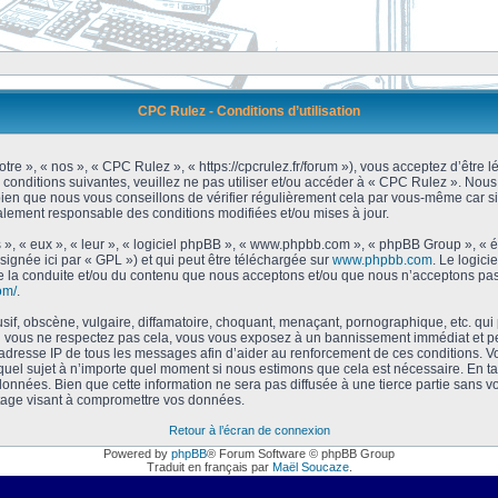
CPC Rulez - Conditions d’utilisation
tre », « nos », « CPC Rulez », « https://cpcrulez.fr/forum »), vous acceptez d’être
 conditions suivantes, veuillez ne pas utiliser et/ou accéder à « CPC Rulez ». No
bien que nous vous conseillons de vérifier régulièrement cela par vous-même car si
galement responsable des conditions modifiées et/ou mises à jour.
 », « eux », « leur », « logiciel phpBB », « www.phpbb.com », « phpBB Group », « 
signée ici par « GPL ») et qui peut être téléchargée sur
www.phpbb.com
. Le logici
 la conduite et/ou du contenu que nous acceptons et/ou que nous n’acceptons pas.
om/
.
f, obscène, vulgaire, diffamatoire, choquant, menaçant, pornographique, etc. qui po
Si vous ne respectez pas cela, vous vous exposez à un bannissement immédiat et pe
’adresse IP de tous les messages afin d’aider au renforcement de ces conditions. Vou
 quel sujet à n’importe quel moment si nous estimons que cela est nécessaire. En tan
onnées. Bien que cette information ne sera pas diffusée à une tierce partie sans 
tage visant à compromettre vos données.
Retour à l’écran de connexion
Powered by
phpBB
® Forum Software © phpBB Group
Traduit en français par
Maël Soucaze
.