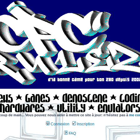
coup de main... Vous pouvez nous aider à mettre ce site à jour: n'hésitez pas à
me con
Connexion
Inscription
FAQ