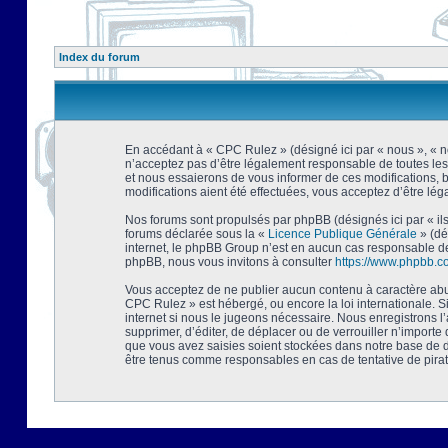
Index du forum
En accédant à « CPC Rulez » (désigné ici par « nous », « no
n’acceptez pas d’être légalement responsable de toutes les
et nous essaierons de vous informer de ces modifications, 
modifications aient été effectuées, vous acceptez d’être lé
Nos forums sont propulsés par phpBB (désignés ici par « ils
forums déclarée sous la «
Licence Publique Générale
» (dé
internet, le phpBB Group n’est en aucun cas responsable de
phpBB, nous vous invitons à consulter
https://www.phpbb.c
Vous acceptez de ne publier aucun contenu à caractère abusi
CPC Rulez » est hébergé, ou encore la loi internationale. 
internet si nous le jugeons nécessaire. Nous enregistrons l
supprimer, d’éditer, de déplacer ou de verrouiller n’importe
que vous avez saisies soient stockées dans notre base de d
être tenus comme responsables en cas de tentative de pira