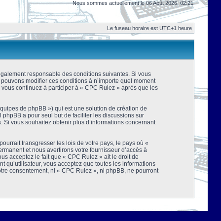
Nous sommes actuellement le 06 Août 2026, 02:21
Le fuseau horaire est UTC+1 heure
 légalement responsable des conditions suivantes. Si vous
us pouvons modifier ces conditions à n’importe quel moment
 vous continuez à participer à « CPC Rulez » après que les
équipes de phpBB ») qui est une solution de création de
el phpBB a pour seul but de faciliter les discussions sur
 Si vous souhaitez obtenir plus d’informations concernant
urrait transgresser les lois de votre pays, le pays où «
rmanent et nous avertirons votre fournisseur d’accès à
s acceptez le fait que « CPC Rulez » ait le droit de
t qu’utilisateur, vous acceptez que toutes les informations
votre consentement, ni « CPC Rulez », ni phpBB, ne pourront