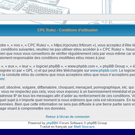
CPC Rulez - Conditions d’utilisation
tre », « nos », « CPC Rulez », « https://cpcrulez.fr/forum »), vous acceptez d’être
 conditions suivantes, veuillez ne pas utiliser et/ou accéder à « CPC Rulez ». No
bien que nous vous conseillons de vérifier régulièrement cela par vous-même car si
galement responsable des conditions modifiées et/ou mises à jour.
 », « eux », « leur », « logiciel phpBB », « www.phpbb.com », « phpBB Group », « 
signée ici par « GPL ») et qui peut être téléchargée sur
www.phpbb.com
. Le logici
 la conduite et/ou du contenu que nous acceptons et/ou que nous n’acceptons pas.
om/
.
f, obscène, vulgaire, diffamatoire, choquant, menaçant, pornographique, etc. qui po
Si vous ne respectez pas cela, vous vous exposez à un bannissement immédiat et pe
’adresse IP de tous les messages afin d’aider au renforcement de ces conditions. Vou
 quel sujet à n’importe quel moment si nous estimons que cela est nécessaire. En tan
onnées. Bien que cette information ne sera pas diffusée à une tierce partie sans 
tage visant à compromettre vos données.
Retour à l’écran de connexion
Powered by
phpBB
® Forum Software © phpBB Group
Traduit en français par
Maël Soucaze
.