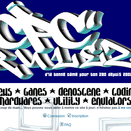
coup de main... Vous pouvez nous aider à mettre ce site à jour: n'hésitez pas à
me con
Connexion
Inscription
FAQ