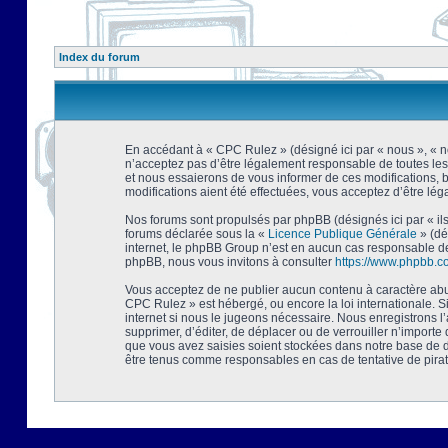
Index du forum
En accédant à « CPC Rulez » (désigné ici par « nous », « no
n’acceptez pas d’être légalement responsable de toutes les
et nous essaierons de vous informer de ces modifications, 
modifications aient été effectuées, vous acceptez d’être lé
Nos forums sont propulsés par phpBB (désignés ici par « ils
forums déclarée sous la «
Licence Publique Générale
» (dé
internet, le phpBB Group n’est en aucun cas responsable de
phpBB, nous vous invitons à consulter
https://www.phpbb.c
Vous acceptez de ne publier aucun contenu à caractère abusi
CPC Rulez » est hébergé, ou encore la loi internationale. 
internet si nous le jugeons nécessaire. Nous enregistrons l
supprimer, d’éditer, de déplacer ou de verrouiller n’importe
que vous avez saisies soient stockées dans notre base de d
être tenus comme responsables en cas de tentative de pira