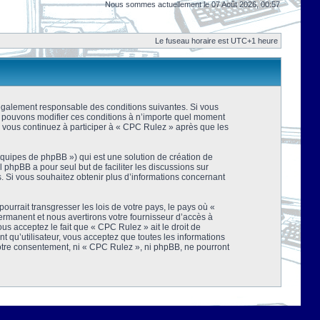
Nous sommes actuellement le 07 Août 2026, 00:57
Le fuseau horaire est UTC+1 heure
 légalement responsable des conditions suivantes. Si vous
us pouvons modifier ces conditions à n’importe quel moment
 vous continuez à participer à « CPC Rulez » après que les
équipes de phpBB ») qui est une solution de création de
el phpBB a pour seul but de faciliter les discussions sur
 Si vous souhaitez obtenir plus d’informations concernant
urrait transgresser les lois de votre pays, le pays où «
rmanent et nous avertirons votre fournisseur d’accès à
s acceptez le fait que « CPC Rulez » ait le droit de
t qu’utilisateur, vous acceptez que toutes les informations
votre consentement, ni « CPC Rulez », ni phpBB, ne pourront