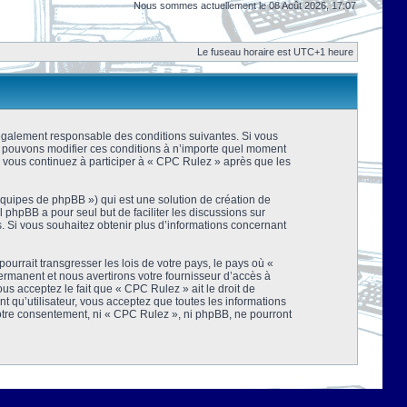
Nous sommes actuellement le 08 Août 2026, 17:07
Le fuseau horaire est UTC+1 heure
 légalement responsable des conditions suivantes. Si vous
us pouvons modifier ces conditions à n’importe quel moment
 vous continuez à participer à « CPC Rulez » après que les
équipes de phpBB ») qui est une solution de création de
el phpBB a pour seul but de faciliter les discussions sur
 Si vous souhaitez obtenir plus d’informations concernant
urrait transgresser les lois de votre pays, le pays où «
rmanent et nous avertirons votre fournisseur d’accès à
s acceptez le fait que « CPC Rulez » ait le droit de
t qu’utilisateur, vous acceptez que toutes les informations
votre consentement, ni « CPC Rulez », ni phpBB, ne pourront