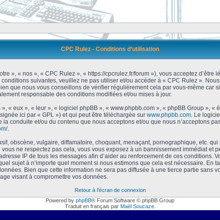
CPC Rulez - Conditions d’utilisation
tre », « nos », « CPC Rulez », « https://cpcrulez.fr/forum »), vous acceptez d’être
 conditions suivantes, veuillez ne pas utiliser et/ou accéder à « CPC Rulez ». No
bien que nous vous conseillons de vérifier régulièrement cela par vous-même car si
galement responsable des conditions modifiées et/ou mises à jour.
 », « eux », « leur », « logiciel phpBB », « www.phpbb.com », « phpBB Group », « 
signée ici par « GPL ») et qui peut être téléchargée sur
www.phpbb.com
. Le logici
 la conduite et/ou du contenu que nous acceptons et/ou que nous n’acceptons pas.
om/
.
f, obscène, vulgaire, diffamatoire, choquant, menaçant, pornographique, etc. qui po
Si vous ne respectez pas cela, vous vous exposez à un bannissement immédiat et pe
’adresse IP de tous les messages afin d’aider au renforcement de ces conditions. Vou
 quel sujet à n’importe quel moment si nous estimons que cela est nécessaire. En tan
onnées. Bien que cette information ne sera pas diffusée à une tierce partie sans 
tage visant à compromettre vos données.
Retour à l’écran de connexion
Powered by
phpBB
® Forum Software © phpBB Group
Traduit en français par
Maël Soucaze
.