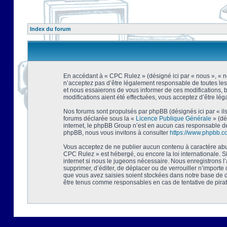
Index du forum
En accédant à « CPC Rulez » (désigné ici par « nous », « no
n’acceptez pas d’être légalement responsable de toutes les
et nous essaierons de vous informer de ces modifications, 
modifications aient été effectuées, vous acceptez d’être lé
Nos forums sont propulsés par phpBB (désignés ici par « ils
forums déclarée sous la «
Licence Publique Générale
» (dé
internet, le phpBB Group n’est en aucun cas responsable de
phpBB, nous vous invitons à consulter
https://www.phpbb.c
Vous acceptez de ne publier aucun contenu à caractère abusi
CPC Rulez » est hébergé, ou encore la loi internationale. 
internet si nous le jugeons nécessaire. Nous enregistrons l
supprimer, d’éditer, de déplacer ou de verrouiller n’importe
que vous avez saisies soient stockées dans notre base de d
être tenus comme responsables en cas de tentative de pira