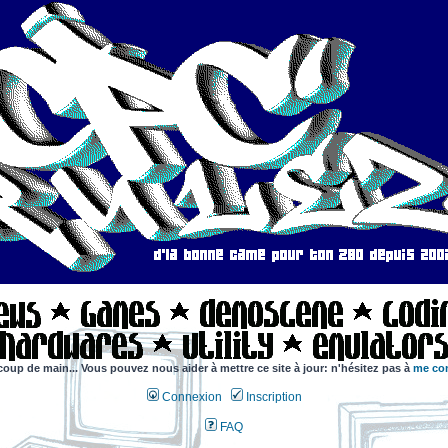
coup de main... Vous pouvez nous aider à mettre ce site à jour: n'hésitez pas à
me con
Connexion
Inscription
FAQ