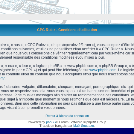
CPC Rulez - Conditions d’utilisation
tre », « nos », « CPC Rulez », « https://cpcrulez.fr/forum »), vous acceptez d’être
 conditions suivantes, veuillez ne pas utiliser et/ou accéder à « CPC Rulez ». No
bien que nous vous conseillons de vérifier régulièrement cela par vous-même car si
galement responsable des conditions modifiées et/ou mises à jour.
 », « eux », « leur », « logiciel phpBB », « www.phpbb.com », « phpBB Group », « 
signée ici par « GPL ») et qui peut être téléchargée sur
www.phpbb.com
. Le logici
 la conduite et/ou du contenu que nous acceptons et/ou que nous n’acceptons pas.
om/
.
f, obscène, vulgaire, diffamatoire, choquant, menaçant, pornographique, etc. qui po
Si vous ne respectez pas cela, vous vous exposez à un bannissement immédiat et pe
’adresse IP de tous les messages afin d’aider au renforcement de ces conditions. Vou
 quel sujet à n’importe quel moment si nous estimons que cela est nécessaire. En tan
onnées. Bien que cette information ne sera pas diffusée à une tierce partie sans 
tage visant à compromettre vos données.
Retour à l’écran de connexion
Powered by
phpBB
® Forum Software © phpBB Group
Traduit en français par
Maël Soucaze
.