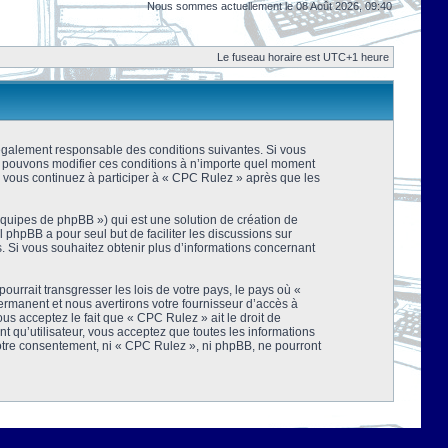
Nous sommes actuellement le 08 Août 2026, 09:40
Le fuseau horaire est UTC+1 heure
 légalement responsable des conditions suivantes. Si vous
us pouvons modifier ces conditions à n’importe quel moment
 vous continuez à participer à « CPC Rulez » après que les
équipes de phpBB ») qui est une solution de création de
el phpBB a pour seul but de faciliter les discussions sur
 Si vous souhaitez obtenir plus d’informations concernant
urrait transgresser les lois de votre pays, le pays où «
rmanent et nous avertirons votre fournisseur d’accès à
s acceptez le fait que « CPC Rulez » ait le droit de
t qu’utilisateur, vous acceptez que toutes les informations
votre consentement, ni « CPC Rulez », ni phpBB, ne pourront