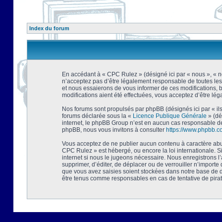
Index du forum
En accédant à « CPC Rulez » (désigné ici par « nous », « no
n’acceptez pas d’être légalement responsable de toutes les
et nous essaierons de vous informer de ces modifications, 
modifications aient été effectuées, vous acceptez d’être lé
Nos forums sont propulsés par phpBB (désignés ici par « ils
forums déclarée sous la «
Licence Publique Générale
» (dé
internet, le phpBB Group n’est en aucun cas responsable de
phpBB, nous vous invitons à consulter
https://www.phpbb.c
Vous acceptez de ne publier aucun contenu à caractère abusi
CPC Rulez » est hébergé, ou encore la loi internationale. 
internet si nous le jugeons nécessaire. Nous enregistrons l
supprimer, d’éditer, de déplacer ou de verrouiller n’importe
que vous avez saisies soient stockées dans notre base de d
être tenus comme responsables en cas de tentative de pira