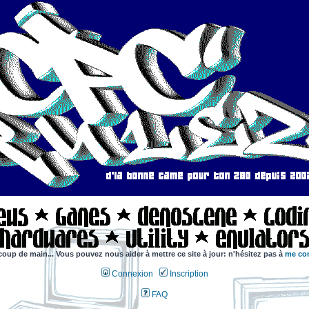
coup de main... Vous pouvez nous aider à mettre ce site à jour: n'hésitez pas à
me con
Connexion
Inscription
FAQ