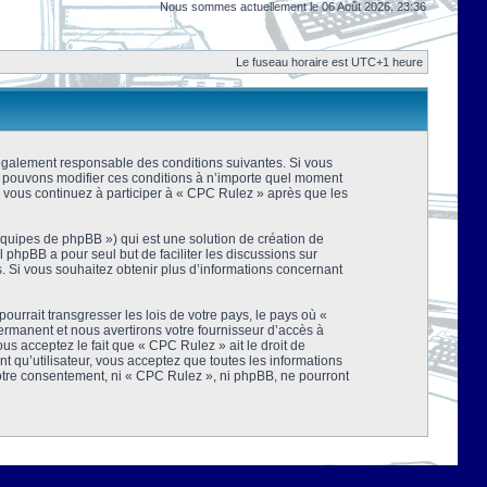
Nous sommes actuellement le 06 Août 2026, 23:36
Le fuseau horaire est UTC+1 heure
 légalement responsable des conditions suivantes. Si vous
us pouvons modifier ces conditions à n’importe quel moment
 vous continuez à participer à « CPC Rulez » après que les
équipes de phpBB ») qui est une solution de création de
el phpBB a pour seul but de faciliter les discussions sur
 Si vous souhaitez obtenir plus d’informations concernant
urrait transgresser les lois de votre pays, le pays où «
rmanent et nous avertirons votre fournisseur d’accès à
s acceptez le fait que « CPC Rulez » ait le droit de
t qu’utilisateur, vous acceptez que toutes les informations
votre consentement, ni « CPC Rulez », ni phpBB, ne pourront