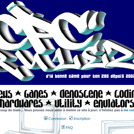
coup de main... Vous pouvez nous aider à mettre ce site à jour: n'hésitez pas à
me con
Connexion
Inscription
FAQ