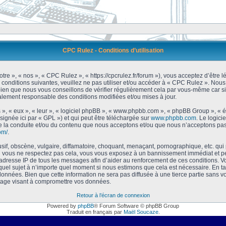
CPC Rulez - Conditions d’utilisation
tre », « nos », « CPC Rulez », « https://cpcrulez.fr/forum »), vous acceptez d’être
 conditions suivantes, veuillez ne pas utiliser et/ou accéder à « CPC Rulez ». No
bien que nous vous conseillons de vérifier régulièrement cela par vous-même car si
galement responsable des conditions modifiées et/ou mises à jour.
 », « eux », « leur », « logiciel phpBB », « www.phpbb.com », « phpBB Group », « 
signée ici par « GPL ») et qui peut être téléchargée sur
www.phpbb.com
. Le logici
 la conduite et/ou du contenu que nous acceptons et/ou que nous n’acceptons pas.
om/
.
f, obscène, vulgaire, diffamatoire, choquant, menaçant, pornographique, etc. qui po
Si vous ne respectez pas cela, vous vous exposez à un bannissement immédiat et pe
’adresse IP de tous les messages afin d’aider au renforcement de ces conditions. Vou
 quel sujet à n’importe quel moment si nous estimons que cela est nécessaire. En tan
onnées. Bien que cette information ne sera pas diffusée à une tierce partie sans 
tage visant à compromettre vos données.
Retour à l’écran de connexion
Powered by
phpBB
® Forum Software © phpBB Group
Traduit en français par
Maël Soucaze
.