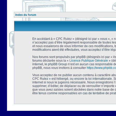
Index du forum
En accédant à « CPC Rulez » (désigné ici par « nous », « no
n’acceptez pas d’être légalement responsable de toutes les
et nous essaierons de vous informer de ces modifications, 
modifications aient été effectuées, vous acceptez d’être lé
Nos forums sont propulsés par phpBB (désignés ici par « ils
forums déclarée sous la «
Licence Publique Générale
» (dé
internet, le phpBB Group n’est en aucun cas responsable de
phpBB, nous vous invitons à consulter
https://www.phpbb.c
Vous acceptez de ne publier aucun contenu à caractère abusi
CPC Rulez » est hébergé, ou encore la loi internationale. 
internet si nous le jugeons nécessaire. Nous enregistrons l
supprimer, d’éditer, de déplacer ou de verrouiller n’importe
que vous avez saisies soient stockées dans notre base de d
être tenus comme responsables en cas de tentative de pira