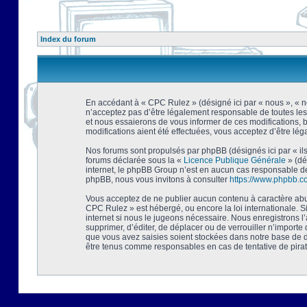
Index du forum
En accédant à « CPC Rulez » (désigné ici par « nous », « no
n’acceptez pas d’être légalement responsable de toutes les
et nous essaierons de vous informer de ces modifications, 
modifications aient été effectuées, vous acceptez d’être lé
Nos forums sont propulsés par phpBB (désignés ici par « ils
forums déclarée sous la «
Licence Publique Générale
» (dé
internet, le phpBB Group n’est en aucun cas responsable de
phpBB, nous vous invitons à consulter
https://www.phpbb.c
Vous acceptez de ne publier aucun contenu à caractère abusi
CPC Rulez » est hébergé, ou encore la loi internationale. 
internet si nous le jugeons nécessaire. Nous enregistrons l
supprimer, d’éditer, de déplacer ou de verrouiller n’importe
que vous avez saisies soient stockées dans notre base de d
être tenus comme responsables en cas de tentative de pira