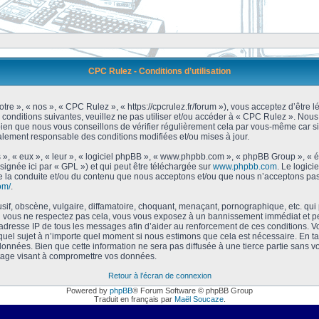
CPC Rulez - Conditions d’utilisation
tre », « nos », « CPC Rulez », « https://cpcrulez.fr/forum »), vous acceptez d’être
 conditions suivantes, veuillez ne pas utiliser et/ou accéder à « CPC Rulez ». No
bien que nous vous conseillons de vérifier régulièrement cela par vous-même car si
galement responsable des conditions modifiées et/ou mises à jour.
 », « eux », « leur », « logiciel phpBB », « www.phpbb.com », « phpBB Group », « 
signée ici par « GPL ») et qui peut être téléchargée sur
www.phpbb.com
. Le logici
 la conduite et/ou du contenu que nous acceptons et/ou que nous n’acceptons pas.
om/
.
f, obscène, vulgaire, diffamatoire, choquant, menaçant, pornographique, etc. qui po
Si vous ne respectez pas cela, vous vous exposez à un bannissement immédiat et pe
’adresse IP de tous les messages afin d’aider au renforcement de ces conditions. Vou
 quel sujet à n’importe quel moment si nous estimons que cela est nécessaire. En tan
onnées. Bien que cette information ne sera pas diffusée à une tierce partie sans 
tage visant à compromettre vos données.
Retour à l’écran de connexion
Powered by
phpBB
® Forum Software © phpBB Group
Traduit en français par
Maël Soucaze
.