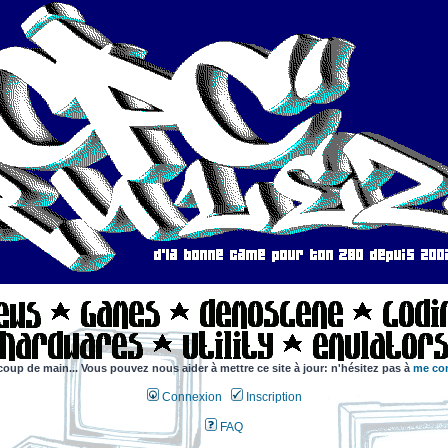
coup de main... Vous pouvez nous aider à mettre ce site à jour: n'hésitez pas à
me con
Connexion
Inscription
FAQ