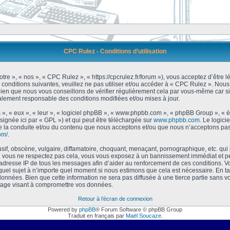
CPC Rulez - Conditions d’utilisation
tre », « nos », « CPC Rulez », « https://cpcrulez.fr/forum »), vous acceptez d’être
 conditions suivantes, veuillez ne pas utiliser et/ou accéder à « CPC Rulez ». No
bien que nous vous conseillons de vérifier régulièrement cela par vous-même car si
galement responsable des conditions modifiées et/ou mises à jour.
 », « eux », « leur », « logiciel phpBB », « www.phpbb.com », « phpBB Group », « 
signée ici par « GPL ») et qui peut être téléchargée sur
www.phpbb.com
. Le logici
 la conduite et/ou du contenu que nous acceptons et/ou que nous n’acceptons pas.
om/
.
f, obscène, vulgaire, diffamatoire, choquant, menaçant, pornographique, etc. qui po
Si vous ne respectez pas cela, vous vous exposez à un bannissement immédiat et pe
’adresse IP de tous les messages afin d’aider au renforcement de ces conditions. Vou
 quel sujet à n’importe quel moment si nous estimons que cela est nécessaire. En tan
onnées. Bien que cette information ne sera pas diffusée à une tierce partie sans 
tage visant à compromettre vos données.
Retour à l’écran de connexion
Powered by
phpBB
® Forum Software © phpBB Group
Traduit en français par
Maël Soucaze
.