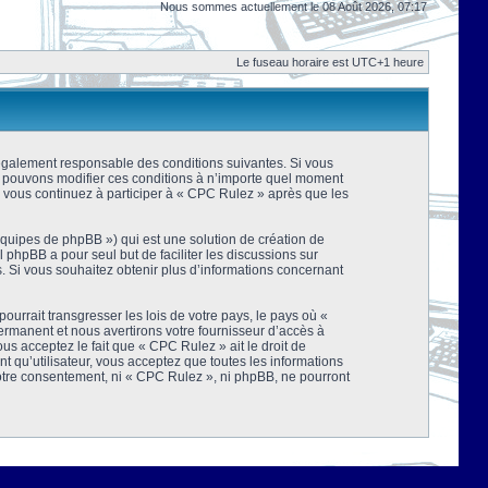
Nous sommes actuellement le 08 Août 2026, 07:17
Le fuseau horaire est UTC+1 heure
 légalement responsable des conditions suivantes. Si vous
us pouvons modifier ces conditions à n’importe quel moment
 vous continuez à participer à « CPC Rulez » après que les
équipes de phpBB ») qui est une solution de création de
el phpBB a pour seul but de faciliter les discussions sur
 Si vous souhaitez obtenir plus d’informations concernant
urrait transgresser les lois de votre pays, le pays où «
rmanent et nous avertirons votre fournisseur d’accès à
s acceptez le fait que « CPC Rulez » ait le droit de
t qu’utilisateur, vous acceptez que toutes les informations
votre consentement, ni « CPC Rulez », ni phpBB, ne pourront