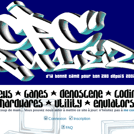
coup de main... Vous pouvez nous aider à mettre ce site à jour: n'hésitez pas à
me con
Connexion
Inscription
FAQ