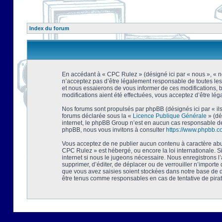
Index du forum
En accédant à « CPC Rulez » (désigné ici par « nous », « no
n’acceptez pas d’être légalement responsable de toutes les
et nous essaierons de vous informer de ces modifications, 
modifications aient été effectuées, vous acceptez d’être lé
Nos forums sont propulsés par phpBB (désignés ici par « ils
forums déclarée sous la «
Licence Publique Générale
» (dé
internet, le phpBB Group n’est en aucun cas responsable de
phpBB, nous vous invitons à consulter
https://www.phpbb.c
Vous acceptez de ne publier aucun contenu à caractère abusi
CPC Rulez » est hébergé, ou encore la loi internationale. 
internet si nous le jugeons nécessaire. Nous enregistrons l
supprimer, d’éditer, de déplacer ou de verrouiller n’importe
que vous avez saisies soient stockées dans notre base de d
être tenus comme responsables en cas de tentative de pira