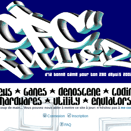
coup de main... Vous pouvez nous aider à mettre ce site à jour: n'hésitez pas à
me con
Connexion
Inscription
FAQ