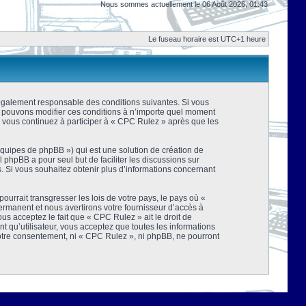
Nous sommes actuellement le 06 Août 2026, 01:43
Le fuseau horaire est UTC+1 heure
 légalement responsable des conditions suivantes. Si vous
us pouvons modifier ces conditions à n’importe quel moment
 vous continuez à participer à « CPC Rulez » après que les
équipes de phpBB ») qui est une solution de création de
el phpBB a pour seul but de faciliter les discussions sur
 Si vous souhaitez obtenir plus d’informations concernant
urrait transgresser les lois de votre pays, le pays où «
rmanent et nous avertirons votre fournisseur d’accès à
s acceptez le fait que « CPC Rulez » ait le droit de
t qu’utilisateur, vous acceptez que toutes les informations
votre consentement, ni « CPC Rulez », ni phpBB, ne pourront