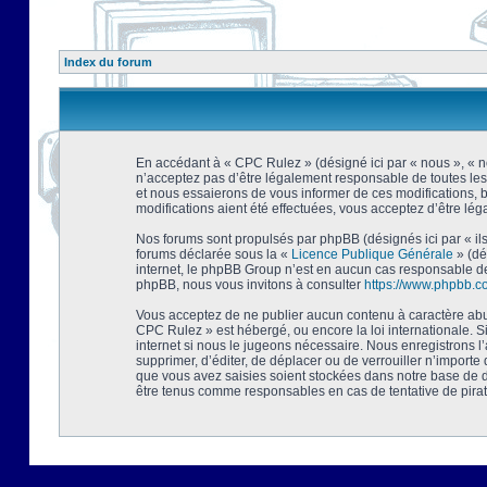
Index du forum
En accédant à « CPC Rulez » (désigné ici par « nous », « no
n’acceptez pas d’être légalement responsable de toutes les
et nous essaierons de vous informer de ces modifications, 
modifications aient été effectuées, vous acceptez d’être lé
Nos forums sont propulsés par phpBB (désignés ici par « ils
forums déclarée sous la «
Licence Publique Générale
» (dé
internet, le phpBB Group n’est en aucun cas responsable de
phpBB, nous vous invitons à consulter
https://www.phpbb.c
Vous acceptez de ne publier aucun contenu à caractère abusi
CPC Rulez » est hébergé, ou encore la loi internationale. 
internet si nous le jugeons nécessaire. Nous enregistrons l
supprimer, d’éditer, de déplacer ou de verrouiller n’importe
que vous avez saisies soient stockées dans notre base de d
être tenus comme responsables en cas de tentative de pira