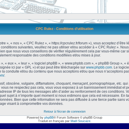
CPC Rulez - Conditions d’utilisation
tre », « nos », « CPC Rulez », « https://cpcrulez.fr/forum »), vous acceptez d’être
 conditions suivantes, veuillez ne pas utiliser et/ou accéder à « CPC Rulez ». No
bien que nous vous conseillons de vérifier régulièrement cela par vous-même car si
galement responsable des conditions modifiées et/ou mises à jour.
 », « eux », « leur », « logiciel phpBB », « www.phpbb.com », « phpBB Group », « 
signée ici par « GPL ») et qui peut être téléchargée sur
www.phpbb.com
. Le logici
 la conduite et/ou du contenu que nous acceptons et/ou que nous n’acceptons pas.
om/
.
f, obscène, vulgaire, diffamatoire, choquant, menaçant, pornographique, etc. qui po
Si vous ne respectez pas cela, vous vous exposez à un bannissement immédiat et pe
’adresse IP de tous les messages afin d’aider au renforcement de ces conditions. Vou
 quel sujet à n’importe quel moment si nous estimons que cela est nécessaire. En tan
onnées. Bien que cette information ne sera pas diffusée à une tierce partie sans 
tage visant à compromettre vos données.
Retour à l’écran de connexion
Powered by
phpBB
® Forum Software © phpBB Group
Traduit en français par
Maël Soucaze
.