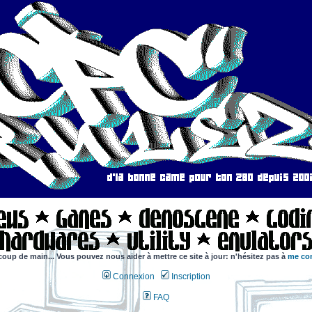
coup de main... Vous pouvez nous aider à mettre ce site à jour: n'hésitez pas à
me con
Connexion
Inscription
FAQ