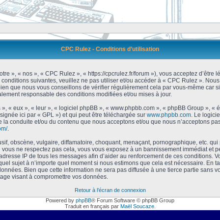
CPC Rulez - Conditions d’utilisation
tre », « nos », « CPC Rulez », « https://cpcrulez.fr/forum »), vous acceptez d’être
 conditions suivantes, veuillez ne pas utiliser et/ou accéder à « CPC Rulez ». No
bien que nous vous conseillons de vérifier régulièrement cela par vous-même car si
galement responsable des conditions modifiées et/ou mises à jour.
 », « eux », « leur », « logiciel phpBB », « www.phpbb.com », « phpBB Group », « 
signée ici par « GPL ») et qui peut être téléchargée sur
www.phpbb.com
. Le logici
 la conduite et/ou du contenu que nous acceptons et/ou que nous n’acceptons pas.
om/
.
f, obscène, vulgaire, diffamatoire, choquant, menaçant, pornographique, etc. qui po
Si vous ne respectez pas cela, vous vous exposez à un bannissement immédiat et pe
’adresse IP de tous les messages afin d’aider au renforcement de ces conditions. Vou
 quel sujet à n’importe quel moment si nous estimons que cela est nécessaire. En tan
onnées. Bien que cette information ne sera pas diffusée à une tierce partie sans 
tage visant à compromettre vos données.
Retour à l’écran de connexion
Powered by
phpBB
® Forum Software © phpBB Group
Traduit en français par
Maël Soucaze
.