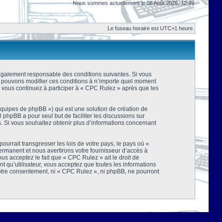
Nous sommes actuellement le 08 Août 2026, 12:49
Le fuseau horaire est UTC+1 heure
 légalement responsable des conditions suivantes. Si vous
us pouvons modifier ces conditions à n’importe quel moment
 vous continuez à participer à « CPC Rulez » après que les
équipes de phpBB ») qui est une solution de création de
el phpBB a pour seul but de faciliter les discussions sur
 Si vous souhaitez obtenir plus d’informations concernant
urrait transgresser les lois de votre pays, le pays où «
rmanent et nous avertirons votre fournisseur d’accès à
s acceptez le fait que « CPC Rulez » ait le droit de
t qu’utilisateur, vous acceptez que toutes les informations
votre consentement, ni « CPC Rulez », ni phpBB, ne pourront