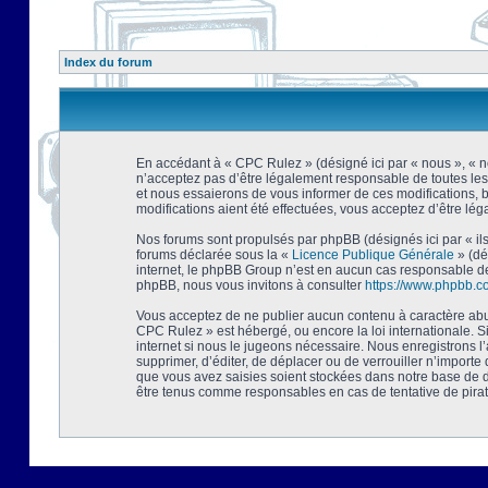
Index du forum
En accédant à « CPC Rulez » (désigné ici par « nous », « no
n’acceptez pas d’être légalement responsable de toutes les
et nous essaierons de vous informer de ces modifications, 
modifications aient été effectuées, vous acceptez d’être lé
Nos forums sont propulsés par phpBB (désignés ici par « ils
forums déclarée sous la «
Licence Publique Générale
» (dé
internet, le phpBB Group n’est en aucun cas responsable de
phpBB, nous vous invitons à consulter
https://www.phpbb.c
Vous acceptez de ne publier aucun contenu à caractère abusi
CPC Rulez » est hébergé, ou encore la loi internationale. 
internet si nous le jugeons nécessaire. Nous enregistrons l
supprimer, d’éditer, de déplacer ou de verrouiller n’importe
que vous avez saisies soient stockées dans notre base de d
être tenus comme responsables en cas de tentative de pira