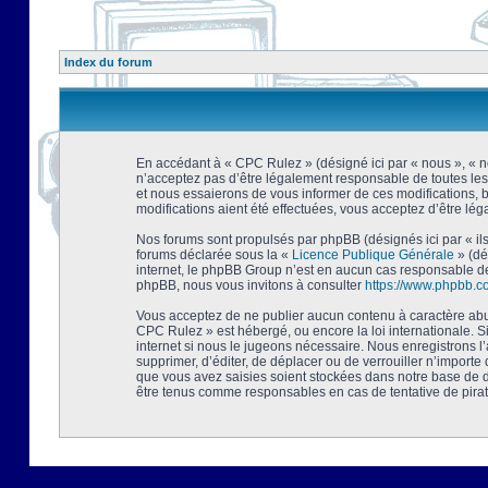
Index du forum
En accédant à « CPC Rulez » (désigné ici par « nous », « no
n’acceptez pas d’être légalement responsable de toutes les
et nous essaierons de vous informer de ces modifications, 
modifications aient été effectuées, vous acceptez d’être lé
Nos forums sont propulsés par phpBB (désignés ici par « ils
forums déclarée sous la «
Licence Publique Générale
» (dé
internet, le phpBB Group n’est en aucun cas responsable de
phpBB, nous vous invitons à consulter
https://www.phpbb.c
Vous acceptez de ne publier aucun contenu à caractère abusi
CPC Rulez » est hébergé, ou encore la loi internationale. 
internet si nous le jugeons nécessaire. Nous enregistrons l
supprimer, d’éditer, de déplacer ou de verrouiller n’importe
que vous avez saisies soient stockées dans notre base de d
être tenus comme responsables en cas de tentative de pira