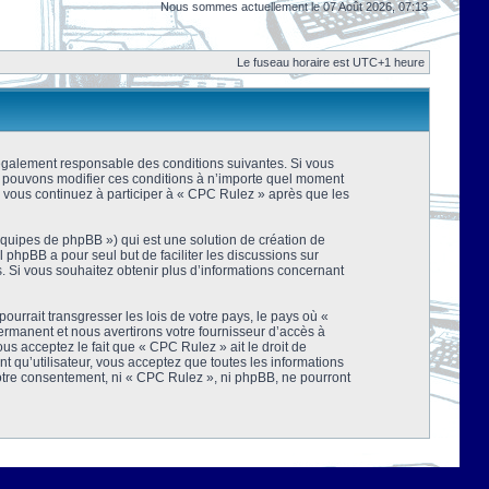
Nous sommes actuellement le 07 Août 2026, 07:13
Le fuseau horaire est UTC+1 heure
 légalement responsable des conditions suivantes. Si vous
us pouvons modifier ces conditions à n’importe quel moment
 vous continuez à participer à « CPC Rulez » après que les
équipes de phpBB ») qui est une solution de création de
el phpBB a pour seul but de faciliter les discussions sur
 Si vous souhaitez obtenir plus d’informations concernant
urrait transgresser les lois de votre pays, le pays où «
rmanent et nous avertirons votre fournisseur d’accès à
s acceptez le fait que « CPC Rulez » ait le droit de
t qu’utilisateur, vous acceptez que toutes les informations
votre consentement, ni « CPC Rulez », ni phpBB, ne pourront