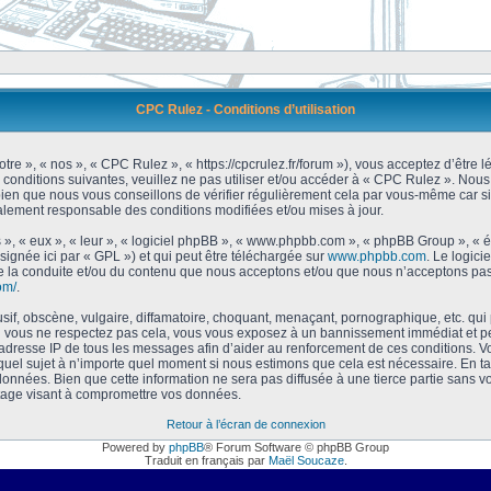
CPC Rulez - Conditions d’utilisation
tre », « nos », « CPC Rulez », « https://cpcrulez.fr/forum »), vous acceptez d’être
 conditions suivantes, veuillez ne pas utiliser et/ou accéder à « CPC Rulez ». No
bien que nous vous conseillons de vérifier régulièrement cela par vous-même car si
galement responsable des conditions modifiées et/ou mises à jour.
 », « eux », « leur », « logiciel phpBB », « www.phpbb.com », « phpBB Group », « 
signée ici par « GPL ») et qui peut être téléchargée sur
www.phpbb.com
. Le logici
 la conduite et/ou du contenu que nous acceptons et/ou que nous n’acceptons pas.
om/
.
f, obscène, vulgaire, diffamatoire, choquant, menaçant, pornographique, etc. qui po
Si vous ne respectez pas cela, vous vous exposez à un bannissement immédiat et pe
’adresse IP de tous les messages afin d’aider au renforcement de ces conditions. Vou
 quel sujet à n’importe quel moment si nous estimons que cela est nécessaire. En tan
onnées. Bien que cette information ne sera pas diffusée à une tierce partie sans 
tage visant à compromettre vos données.
Retour à l’écran de connexion
Powered by
phpBB
® Forum Software © phpBB Group
Traduit en français par
Maël Soucaze
.