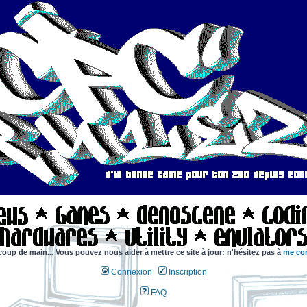
coup de main... Vous pouvez nous aider à mettre ce site à jour: n'hésitez pas à
me con
Connexion
Inscription
FAQ