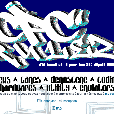
coup de main... Vous pouvez nous aider à mettre ce site à jour: n'hésitez pas à
me con
Connexion
Inscription
FAQ