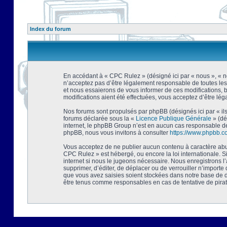
Index du forum
En accédant à « CPC Rulez » (désigné ici par « nous », « no
n’acceptez pas d’être légalement responsable de toutes les
et nous essaierons de vous informer de ces modifications, 
modifications aient été effectuées, vous acceptez d’être lé
Nos forums sont propulsés par phpBB (désignés ici par « ils
forums déclarée sous la «
Licence Publique Générale
» (dé
internet, le phpBB Group n’est en aucun cas responsable de
phpBB, nous vous invitons à consulter
https://www.phpbb.c
Vous acceptez de ne publier aucun contenu à caractère abusi
CPC Rulez » est hébergé, ou encore la loi internationale. 
internet si nous le jugeons nécessaire. Nous enregistrons l
supprimer, d’éditer, de déplacer ou de verrouiller n’importe
que vous avez saisies soient stockées dans notre base de d
être tenus comme responsables en cas de tentative de pira