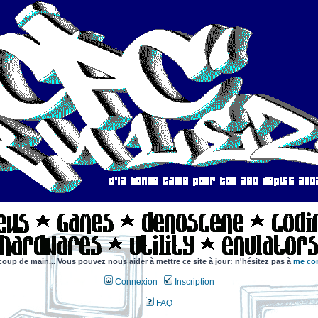
coup de main... Vous pouvez nous aider à mettre ce site à jour: n'hésitez pas à
me con
Connexion
Inscription
FAQ