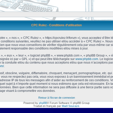
CPC Rulez - Conditions d’utilisation
tre », « nos », « CPC Rulez », « https://cpcrulez.fr/forum »), vous acceptez d’être
 conditions suivantes, veuillez ne pas utiliser et/ou accéder à « CPC Rulez ». No
bien que nous vous conseillons de vérifier régulièrement cela par vous-même car si
galement responsable des conditions modifiées et/ou mises à jour.
 », « eux », « leur », « logiciel phpBB », « www.phpbb.com », « phpBB Group », « 
signée ici par « GPL ») et qui peut être téléchargée sur
www.phpbb.com
. Le logici
 la conduite et/ou du contenu que nous acceptons et/ou que nous n’acceptons pas.
om/
.
f, obscène, vulgaire, diffamatoire, choquant, menaçant, pornographique, etc. qui po
Si vous ne respectez pas cela, vous vous exposez à un bannissement immédiat et pe
’adresse IP de tous les messages afin d’aider au renforcement de ces conditions. Vou
 quel sujet à n’importe quel moment si nous estimons que cela est nécessaire. En tan
onnées. Bien que cette information ne sera pas diffusée à une tierce partie sans 
tage visant à compromettre vos données.
Retour à l’écran de connexion
Powered by
phpBB
® Forum Software © phpBB Group
Traduit en français par
Maël Soucaze
.