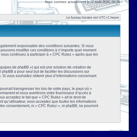
Nous sommes actuellement le 07 Août 2026, 06:39
Le fuseau horaire est UTC+1 heure
 légalement responsable des conditions suivantes. Si vous
us pouvons modifier ces conditions à n’importe quel moment
 vous continuez à participer à « CPC Rulez » après que les
équipes de phpBB ») qui est une solution de création de
el phpBB a pour seul but de faciliter les discussions sur
 Si vous souhaitez obtenir plus d’informations concernant
urrait transgresser les lois de votre pays, le pays où «
rmanent et nous avertirons votre fournisseur d’accès à
s acceptez le fait que « CPC Rulez » ait le droit de
t qu’utilisateur, vous acceptez que toutes les informations
votre consentement, ni « CPC Rulez », ni phpBB, ne pourront