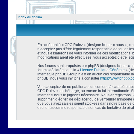
Index du forum
En accédant à « CPC Rulez » (désigné ici par « nous », « no
n’acceptez pas d’être légalement responsable de toutes les
et nous essaierons de vous informer de ces modifications, 
modifications aient été effectuées, vous acceptez d’être lé
Nos forums sont propulsés par phpBB (désignés ici par « ils
forums déclarée sous la «
Licence Publique Générale
» (dé
internet, le phpBB Group n’est en aucun cas responsable de
phpBB, nous vous invitons à consulter
https://www.phpbb.c
Vous acceptez de ne publier aucun contenu à caractère abusi
CPC Rulez » est hébergé, ou encore la loi internationale. 
internet si nous le jugeons nécessaire. Nous enregistrons l
supprimer, d’éditer, de déplacer ou de verrouiller n’importe
que vous avez saisies soient stockées dans notre base de d
être tenus comme responsables en cas de tentative de pira