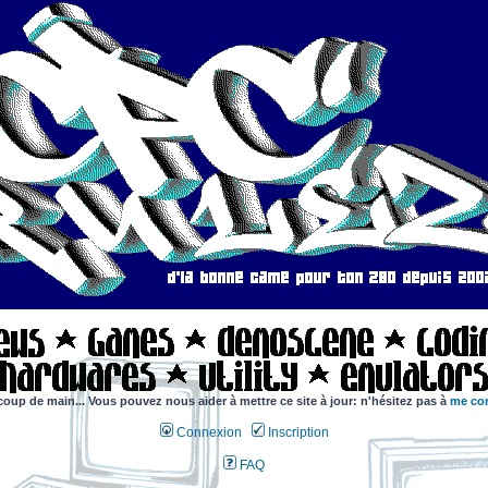
coup de main... Vous pouvez nous aider à mettre ce site à jour: n'hésitez pas à
me con
Connexion
Inscription
FAQ