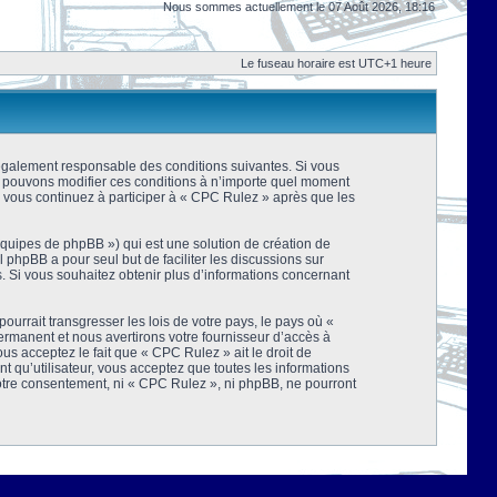
Nous sommes actuellement le 07 Août 2026, 18:16
Le fuseau horaire est UTC+1 heure
 légalement responsable des conditions suivantes. Si vous
us pouvons modifier ces conditions à n’importe quel moment
 vous continuez à participer à « CPC Rulez » après que les
équipes de phpBB ») qui est une solution de création de
el phpBB a pour seul but de faciliter les discussions sur
 Si vous souhaitez obtenir plus d’informations concernant
urrait transgresser les lois de votre pays, le pays où «
rmanent et nous avertirons votre fournisseur d’accès à
s acceptez le fait que « CPC Rulez » ait le droit de
t qu’utilisateur, vous acceptez que toutes les informations
votre consentement, ni « CPC Rulez », ni phpBB, ne pourront