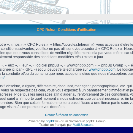
CPC Rulez - Conditions d’utilisation
tre », « nos », « CPC Rulez », « https://cpcrulez.fr/forum »), vous acceptez d’être
 conditions suivantes, veuillez ne pas utiliser et/ou accéder à « CPC Rulez ». No
bien que nous vous conseillons de vérifier régulièrement cela par vous-même car si
galement responsable des conditions modifiées et/ou mises à jour.
 », « eux », « leur », « logiciel phpBB », « www.phpbb.com », « phpBB Group », « 
signée ici par « GPL ») et qui peut être téléchargée sur
www.phpbb.com
. Le logici
 la conduite et/ou du contenu que nous acceptons et/ou que nous n’acceptons pas.
om/
.
f, obscène, vulgaire, diffamatoire, choquant, menaçant, pornographique, etc. qui po
Si vous ne respectez pas cela, vous vous exposez à un bannissement immédiat et pe
’adresse IP de tous les messages afin d’aider au renforcement de ces conditions. Vou
 quel sujet à n’importe quel moment si nous estimons que cela est nécessaire. En tan
onnées. Bien que cette information ne sera pas diffusée à une tierce partie sans 
tage visant à compromettre vos données.
Retour à l’écran de connexion
Powered by
phpBB
® Forum Software © phpBB Group
Traduit en français par
Maël Soucaze
.