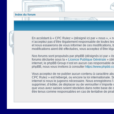
Index du forum
En accédant à « CPC Rulez » (désigné ici par « nous », « no
n’acceptez pas d’être légalement responsable de toutes les
et nous essaierons de vous informer de ces modifications, 
modifications aient été effectuées, vous acceptez d’être lé
Nos forums sont propulsés par phpBB (désignés ici par « ils
forums déclarée sous la «
Licence Publique Générale
» (dé
internet, le phpBB Group n’est en aucun cas responsable de
phpBB, nous vous invitons à consulter
https://www.phpbb.c
Vous acceptez de ne publier aucun contenu à caractère abusi
CPC Rulez » est hébergé, ou encore la loi internationale. 
internet si nous le jugeons nécessaire. Nous enregistrons l
supprimer, d’éditer, de déplacer ou de verrouiller n’importe
que vous avez saisies soient stockées dans notre base de d
être tenus comme responsables en cas de tentative de pira