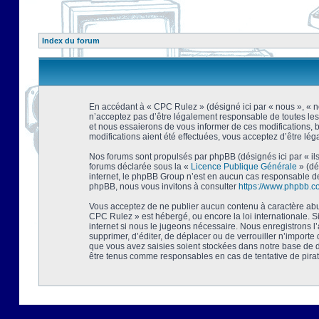
Index du forum
En accédant à « CPC Rulez » (désigné ici par « nous », « no
n’acceptez pas d’être légalement responsable de toutes les
et nous essaierons de vous informer de ces modifications, 
modifications aient été effectuées, vous acceptez d’être lé
Nos forums sont propulsés par phpBB (désignés ici par « ils
forums déclarée sous la «
Licence Publique Générale
» (dé
internet, le phpBB Group n’est en aucun cas responsable de
phpBB, nous vous invitons à consulter
https://www.phpbb.c
Vous acceptez de ne publier aucun contenu à caractère abusi
CPC Rulez » est hébergé, ou encore la loi internationale. 
internet si nous le jugeons nécessaire. Nous enregistrons l
supprimer, d’éditer, de déplacer ou de verrouiller n’importe
que vous avez saisies soient stockées dans notre base de d
être tenus comme responsables en cas de tentative de pira