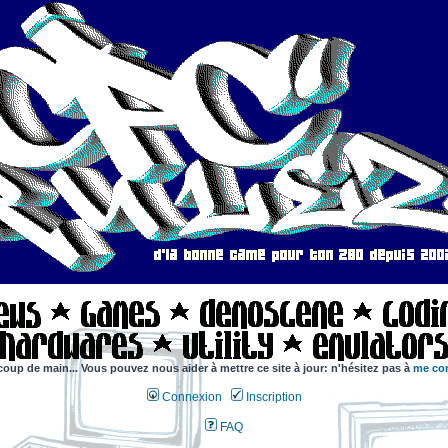
coup de main... Vous pouvez nous aider à mettre ce site à jour: n'hésitez pas à
me con
Connexion
Inscription
FAQ