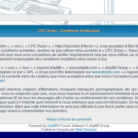
CPC Rulez - Conditions d’utilisation
tre », « nos », « CPC Rulez », « https://cpcrulez.fr/forum »), vous acceptez d’être
 conditions suivantes, veuillez ne pas utiliser et/ou accéder à « CPC Rulez ». No
bien que nous vous conseillons de vérifier régulièrement cela par vous-même car si
galement responsable des conditions modifiées et/ou mises à jour.
 », « eux », « leur », « logiciel phpBB », « www.phpbb.com », « phpBB Group », « 
signée ici par « GPL ») et qui peut être téléchargée sur
www.phpbb.com
. Le logici
 la conduite et/ou du contenu que nous acceptons et/ou que nous n’acceptons pas.
om/
.
f, obscène, vulgaire, diffamatoire, choquant, menaçant, pornographique, etc. qui po
Si vous ne respectez pas cela, vous vous exposez à un bannissement immédiat et pe
’adresse IP de tous les messages afin d’aider au renforcement de ces conditions. Vou
 quel sujet à n’importe quel moment si nous estimons que cela est nécessaire. En tan
onnées. Bien que cette information ne sera pas diffusée à une tierce partie sans 
tage visant à compromettre vos données.
Retour à l’écran de connexion
Powered by
phpBB
® Forum Software © phpBB Group
Traduit en français par
Maël Soucaze
.