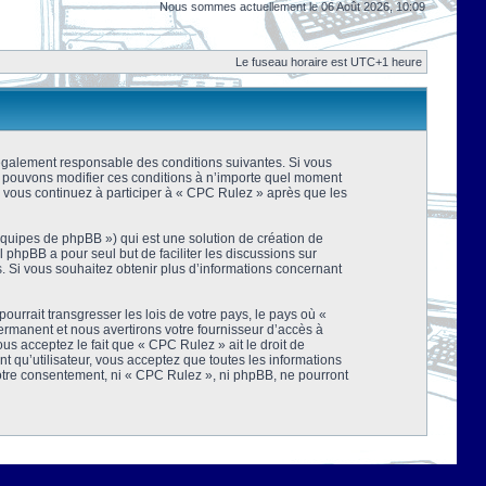
Nous sommes actuellement le 06 Août 2026, 10:09
Le fuseau horaire est UTC+1 heure
 légalement responsable des conditions suivantes. Si vous
us pouvons modifier ces conditions à n’importe quel moment
 vous continuez à participer à « CPC Rulez » après que les
équipes de phpBB ») qui est une solution de création de
el phpBB a pour seul but de faciliter les discussions sur
 Si vous souhaitez obtenir plus d’informations concernant
urrait transgresser les lois de votre pays, le pays où «
rmanent et nous avertirons votre fournisseur d’accès à
s acceptez le fait que « CPC Rulez » ait le droit de
t qu’utilisateur, vous acceptez que toutes les informations
votre consentement, ni « CPC Rulez », ni phpBB, ne pourront