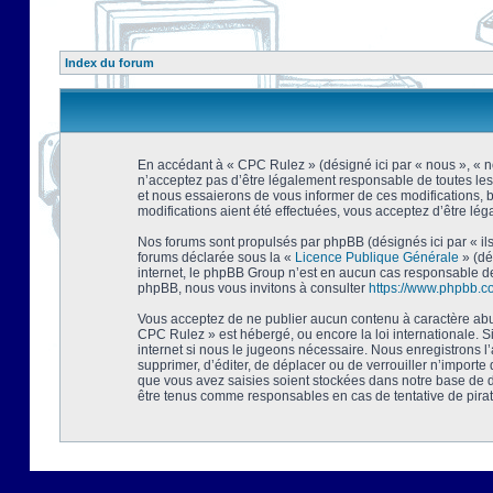
Index du forum
En accédant à « CPC Rulez » (désigné ici par « nous », « no
n’acceptez pas d’être légalement responsable de toutes les
et nous essaierons de vous informer de ces modifications, 
modifications aient été effectuées, vous acceptez d’être lé
Nos forums sont propulsés par phpBB (désignés ici par « ils
forums déclarée sous la «
Licence Publique Générale
» (dé
internet, le phpBB Group n’est en aucun cas responsable de
phpBB, nous vous invitons à consulter
https://www.phpbb.c
Vous acceptez de ne publier aucun contenu à caractère abusi
CPC Rulez » est hébergé, ou encore la loi internationale. 
internet si nous le jugeons nécessaire. Nous enregistrons l
supprimer, d’éditer, de déplacer ou de verrouiller n’importe
que vous avez saisies soient stockées dans notre base de d
être tenus comme responsables en cas de tentative de pira