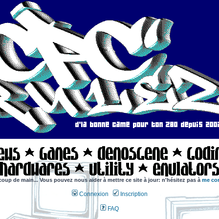
coup de main... Vous pouvez nous aider à mettre ce site à jour: n'hésitez pas à
me con
Connexion
Inscription
FAQ