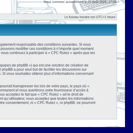
Nous sommes actuellement le 07 Août 2026, 17:08
Le fuseau horaire est UTC+1 heure
 légalement responsable des conditions suivantes. Si vous
us pouvons modifier ces conditions à n’importe quel moment
 vous continuez à participer à « CPC Rulez » après que les
équipes de phpBB ») qui est une solution de création de
el phpBB a pour seul but de faciliter les discussions sur
 Si vous souhaitez obtenir plus d’informations concernant
urrait transgresser les lois de votre pays, le pays où «
rmanent et nous avertirons votre fournisseur d’accès à
s acceptez le fait que « CPC Rulez » ait le droit de
t qu’utilisateur, vous acceptez que toutes les informations
votre consentement, ni « CPC Rulez », ni phpBB, ne pourront