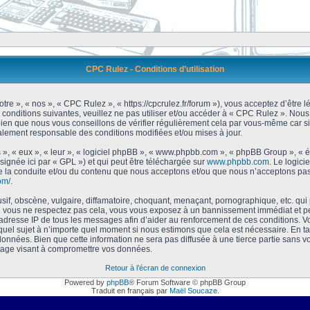
CPC Rulez - Conditions d’utilisation
tre », « nos », « CPC Rulez », « https://cpcrulez.fr/forum »), vous acceptez d’être
 conditions suivantes, veuillez ne pas utiliser et/ou accéder à « CPC Rulez ». No
bien que nous vous conseillons de vérifier régulièrement cela par vous-même car si
galement responsable des conditions modifiées et/ou mises à jour.
 », « eux », « leur », « logiciel phpBB », « www.phpbb.com », « phpBB Group », « 
signée ici par « GPL ») et qui peut être téléchargée sur
www.phpbb.com
. Le logici
 la conduite et/ou du contenu que nous acceptons et/ou que nous n’acceptons pas.
om/
.
f, obscène, vulgaire, diffamatoire, choquant, menaçant, pornographique, etc. qui po
Si vous ne respectez pas cela, vous vous exposez à un bannissement immédiat et pe
’adresse IP de tous les messages afin d’aider au renforcement de ces conditions. Vou
 quel sujet à n’importe quel moment si nous estimons que cela est nécessaire. En tan
onnées. Bien que cette information ne sera pas diffusée à une tierce partie sans 
tage visant à compromettre vos données.
Retour à l’écran de connexion
Powered by
phpBB
® Forum Software © phpBB Group
Traduit en français par
Maël Soucaze
.